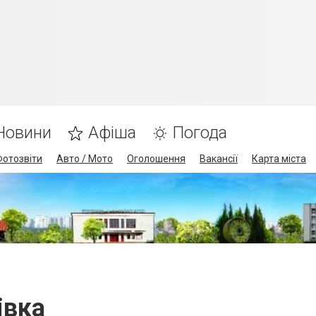
Новини
Афіша
Погода
Фотозвіти
Авто / Мото
Оголошення
Вакансії
Карта міста
івка