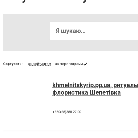
Сортувати:
за рейтингом
за переглядами
khmelnitskyrip.pp.ua, ритуаль
флористика Шепетівка
+380(68)388-27-00