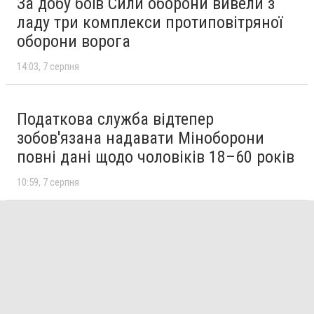
За добу боїв Сили оборони вивели з
ладу три комплекси протиповітряної
оборони ворога
14:03
7 серпня
Податкова служба відтепер
зобов'язана надавати Міноборони
повні дані щодо чоловіків 18–60 років
10:59
7 серпня