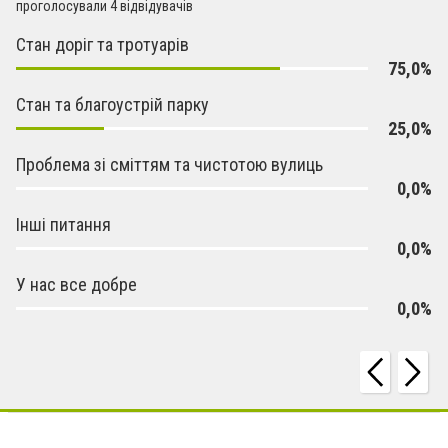
проголосували 4 відвідувачів
Стан доріг та тротуарів
75,0%
Стан та благоустрій парку
25,0%
Проблема зі сміттям та чистотою вулиць
0,0%
Інші питання
0,0%
У нас все добре
0,0%
Bella mozzarella - коли піца стає теплим спогадом [На правах реклами] [На правах реклами]
Що
треба знати про вибір аксесуарів для куріння у подарунок? [СЮЖЕТ] [Спонсорський матеріал]