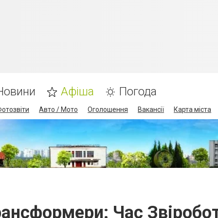
Новини
Афіша
Погода
Фотозвіти
Авто / Мото
Оголошення
Вакансії
Карта міста
рансформери: Час Звіробот