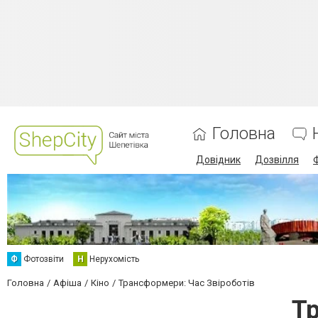
Головна
Довідник
Дозвілля
Ф
Фотозвіти
Н
Нерухомість
Головна
Афіша
Кіно
Трансформери: Час Звіроботів
Т