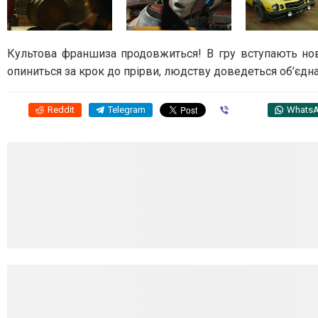
Культова франшиза продовжиться! В гру вступають нов
опиниться за крок до прірви, людству доведеться об’єдна
Reddit
Telegram
Viber
Whats