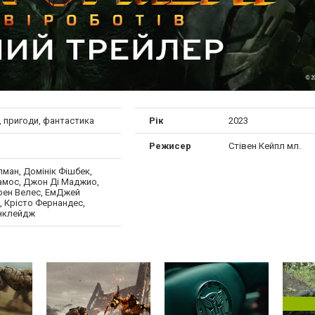
, пригоди, фантастика
Рік
2023
Режисер
Стівен Кейпл мл.
ман, Домінік Фішбек,
Рамос, Джон Ді Маджио,
рен Велес, ЕмДжей
, Крісто Фернандес,
інклейдж