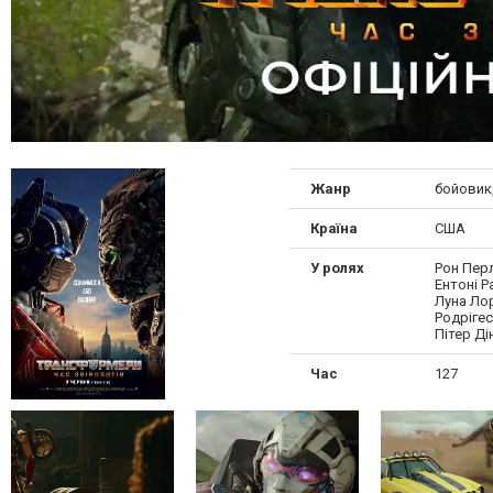
Жанр
бойовик
Країна
США
У ролях
Рон Перл
Ентоні 
Луна Ло
Родрігес
Пітер Д
Час
127