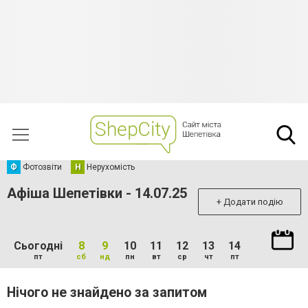
Ф
Фотозвіти
Н
Нерухомість
Афіша Шепетівки - 14.07.25
+ Додати подію
Сьогодні
8
9
10
11
12
13
14
пт
сб
нд
пн
вт
ср
чт
пт
Нічого не знайдено за запитом