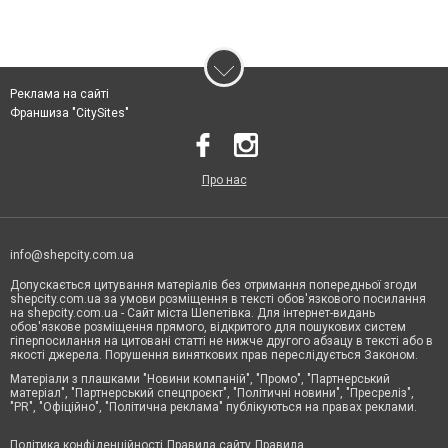
Реклама на сайті
Франшиза "CitySites"
Про нас
info@shepcity.com.ua
Допускається цитування матеріалів без отримання попередньої згоди
shepcity.com.ua за умови розміщення в тексті обов'язкового посилання
на shepcity.com.ua - Сайт міста Шепетівка. Для інтернет-видань
обов'язкове розміщення прямого, відкритого для пошукових систем
гіперпосилання на цитовані статті не нижче другого абзацу в тексті або в
якості джерела. Порушення виняткових прав переслідується Законом.
Матеріали з плашками "Новини компаній", "Промо", "Партнерський
матеріал", "Партнерський спецпроєкт", "Політичні новини", "Пресреліз",
"PR", "Офіційно", "Політична реклама" публікуються на правах реклами.
Політика конфіденційності
Правила сайту
Правила