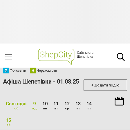
Ф
Фотозвіти
Н
Нерухомість
Афіша Шепетівки - 01.08.25
+ Додати подію
Сьогодні
9
10
11
12
13
14
сб
нд
пн
вт
ср
чт
пт
15
сб