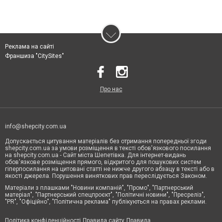
Реклама на сайті
Франшиза "CitySites"
Про нас
info@shepcity.com.ua
Допускається цитування матеріалів без отримання попередньої згоди
shepcity.com.ua за умови розміщення в тексті обов'язкового посилання
на shepcity.com.ua - Сайт міста Шепетівка. Для інтернет-видань
обов'язкове розміщення прямого, відкритого для пошукових систем
гіперпосилання на цитовані статті не нижче другого абзацу в тексті або в
якості джерела. Порушення виняткових прав переслідується Законом.
Матеріали з плашками "Новини компаній", "Промо", "Партнерський
матеріал", "Партнерський спецпроєкт", "Політичні новини", "Пресреліз",
"PR", "Офіційно", "Політична реклама" публікуються на правах реклами.
Політика конфіденційності
Правила сайту
Правила