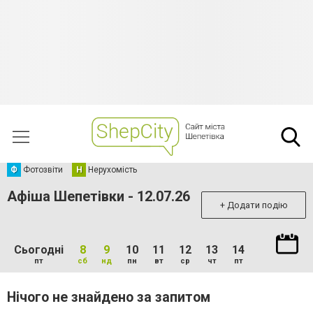
Ф
Фотозвіти
Н
Нерухомість
Афіша Шепетівки - 12.07.26
+ Додати подію
Сьогодні
8
9
10
11
12
13
14
пт
сб
нд
пн
вт
ср
чт
пт
Нічого не знайдено за запитом