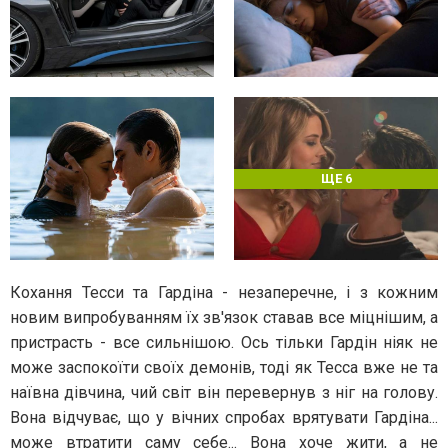
ЩЕ 6
Кохання Тесси та Гардіна - незаперечне, і з кожним
новим випробуванням їх зв'язок ставав все міцнішим, а
пристрасть - все сильнішою. Ось тільки Гардін ніяк не
може заспокоїти своїх демонів, тоді як Тесса вже не та
наївна дівчина, чий світ він перевернув з ніг на голову.
Вона відчуває, що у вічних спробах врятувати Гардіна...
може втратити саму себе... Вона хоче жити, а не