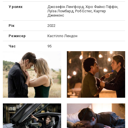
У ролях
Джозефін Ленгфорд, Хіро Файнс-Тіффін,
Луїза Ломбард, Роб Естес, Картер
Дженкінс
Рік
2022
Режисер
Кастілло Лендон
Час
95