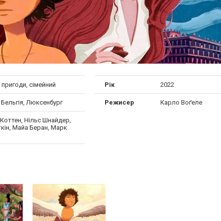
, пригоди, сімейний
Рік
2022
 Бельгія, Люксенбург
Режисер
Карло Воґеле
Коттен, Нільс Шнайдер,
кін, Майа Беран, Марк