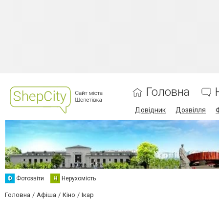
Головна
Довідник
Дозвілля
Ф
Фотозвіти
Н
Нерухомість
Головна
Афіша
Кіно
Ікар