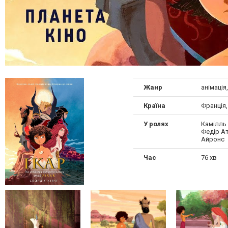
Жанр
анімація
Країна
Франція,
У ролях
Камілль 
Федір Ат
Айронс
Час
76 хв