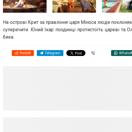
На острові Крит за правління царя Міноса люди поклоняют
суперечити. Юний Ікар поодинці протистоїть цареві та 
бика.
Reddit
Telegram
Viber
Whats