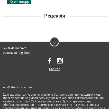
WhatsApp
Рецензія
Реклама на сайті
Франшиза "CitySites"
Про нас
info@shepcity.com.ua
Допускається цитування матеріалів без отримання попередньої згоди
shepcity.com.ua за умови розміщення в тексті обов'язкового посилання
на shepcity.com.ua - Сайт міста Шепетівка. Для інтернет-видань
обов'язкове розміщення прямого, відкритого для пошукових систем
гіперпосилання на цитовані статті не нижче другого абзацу в тексті або в