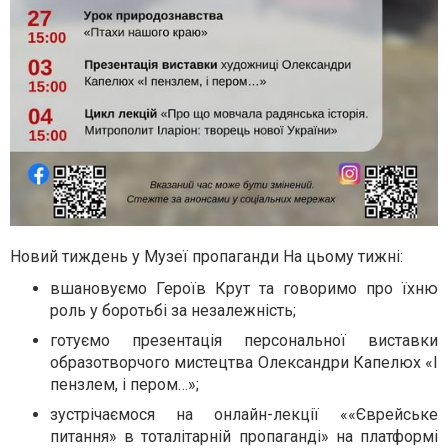
Новий тиждень у Музеї пропаганди На цьому тижні:
вшановуємо Героїв Крут та говоримо про їхню
роль у боротьбі за незалежність;
готуємо презентація персональної виставки
образотворчого мистецтва Олександри Капелюх «І
пензлем, і пером…»;
зустрічаємося на онлайн-лекції ««Єврейське
питання» в тоталітарній пропаганді» на платформі