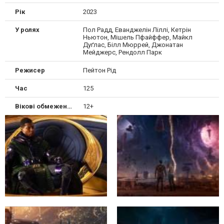
Рік
2023
У ролях
Пол Радд, Еванджелін Ліллі, Кетрін
Ньютон, Мішель Пфайффер, Майкл
Дуґлас, Білл Мюррей, Джонатан
Мейджерс, Рендолл Парк
Режисер
Пейтон Рід
Час
125
Вікові обмеження
12+