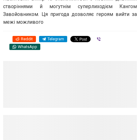
створіннями й могутнім суперлиходієм Кангом
Завойовником. Ця пригода дозволяє героям вийти за
межі можливого
Reddit
Telegram
Viber
WhatsApp