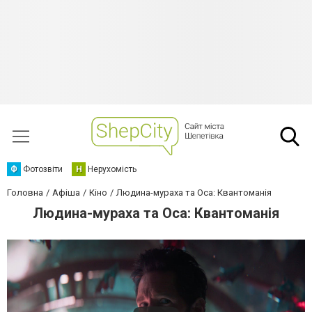
Ф
Фотозвіти
Н
Нерухомість
Головна
Афіша
Кіно
Людина-мураха та Оса: Квантоманія
Людина-мураха та Оса: Квантоманія