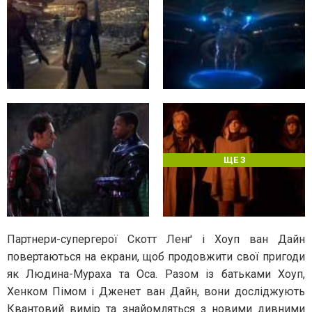
ЩЕ 3
Партнери-супергерої Скотт Ленґ і Хоуп ван Дайн
повертаються на екрани, щоб продовжити свої пригоди
як Людина-Мураха та Оса. Разом із батьками Хоуп,
Хенком Пімом і Дженет ван Дайн, вони досліджують
Квантовий вимір та знайомляться з новими дивними