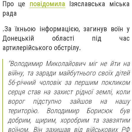
Про це
по­ві­до­ми­ла
Ізяс­лавсь­ка місь­ка
ра­да
.За їхньою інформацією, загинув воїн у
Донецькій області під час
артилерійського обстрілу.
"Володимир Миколайович міг не йти на
війну, та заради майбутнього своїх дітей
56-річний чоловік за першим покликом
серця став на захист рідної землі, коли
ворог підступно зайшов на нашу
територію. Володимир Борисюк був
добрим, щирим, хоробрим та завзятим
воїном. Він захищав від військових РФ