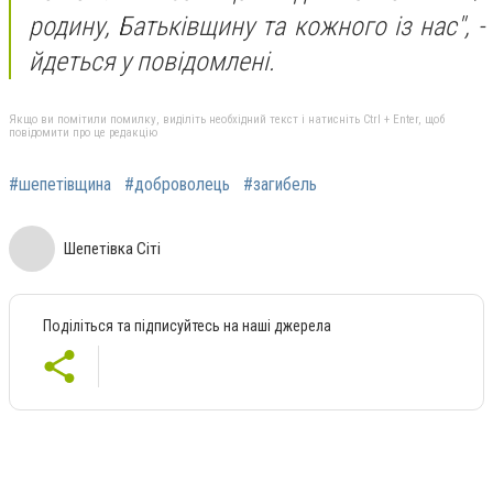
родину, Батьківщину та кожного із нас", -
йдеться у повідомлені.
Якщо ви помітили помилку, виділіть необхідний текст і натисніть Ctrl + Enter, щоб
повідомити про це редакцію
#шепетівщина
#доброволець
#загибель
Шепетівка Сіті
Поділіться та підписуйтесь на наші джерела