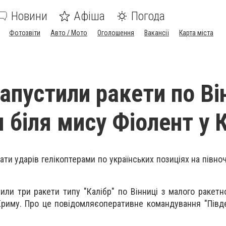
Новини
Афіша
Погода
Фотозвіти
Авто / Мото
Оголошення
Вакансії
Карта міста
апустили ракети по Ві
я біля мису Фіолент у 
ти ударів гелікоптерами по українських позиціях на півно
тили три ракети типу "Калібр" по Вінниці з малого ракетн
Криму. Про це повідомляєоперативне командування "Півд