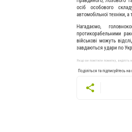
Правдиного, Лозового та
осіб особового склад
автомобільної техніки, а
Нагадаємо, головно
протикорабельними рак
військові можуть відсл
завдаються удари по Укра
Якщо ви помітили помилку, виділіть нео
Поділіться та підписуйтесь на