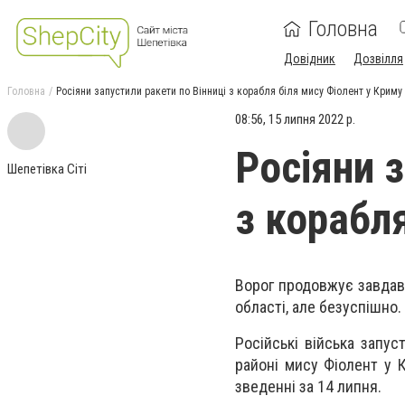
Головна
Довідник
Дозвілля
Головна
Росіяни запустили ракети по Вінниці з корабля біля мису Фіолент у Криму
08:56, 15 липня 2022 р.
Росіяни з
Шепетівка Сіті
з корабл
Ворог продовжує завдава
області, але безуспішно.
Російські війська запус
районі мису Фіолент у 
зведенні за 14 липня.