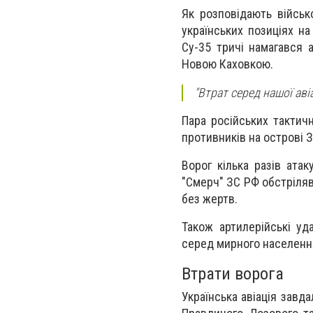
Як розповідають військ
українських позиціях на
Су-35 тричі намагався 
Новою Каховкою.
"Втрат серед нашої авіа
Пара російських тактичн
противників на острові З
Ворог кілька разів ата
"Смерч" ЗС РФ обстріляв
без жертв.
Також артилерійські уд
серед мирного населенн
Втрати ворога
Українська авіація завд