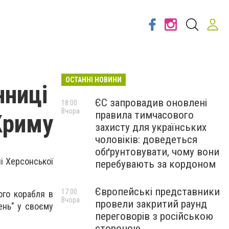
ОСТАННІ НОВИНИ
нниці
ЄС запровадив оновлені
18:00
Вчора
правила тимчасового
Криму
захисту для українських
чоловіків: доведеться
обґрунтовувати, чому вони
чі Херсонської
перебувають за кордоном
Європейські представники
17:00
ого корабля в
Вчора
провели закритий раунд
ень" у своєму
переговорів з російською
стороною