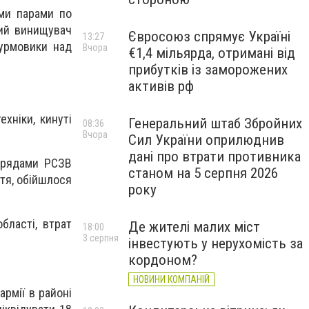
ими парами по
кий винищувач
Євросоюз спрямує Україні
13:27
турмовики над
Вчора
€1,4 мільярда, отримані від
прибутків із заморожених
активів рф
хніки, кинуті
Генеральний штаб Збройних
08:36
Вчора
Сил України оприлюднив
дані про втрати противника
нарядами РСЗВ
станом на 5 серпня 2026
тя, обійшлося
року
бласті, втрат
Де жителі малих міст
18:00
3 серпня
інвестують у нерухомість за
кордоном?
НОВИНИ КОМПАНІЙ
армії в районі