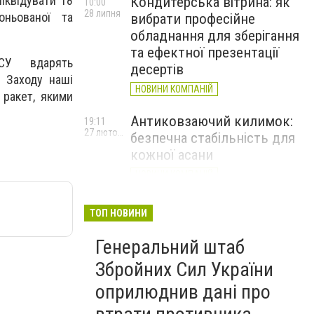
іквідувати 18
Кондитерська вітрина: як
10:00
28 липня
оньованої та
вибрати професійне
обладнання для зберігання
та ефектної презентації
СУ вдарять
десертів
 Заходу наші
НОВИНИ КОМПАНІЙ
 ракет, якими
Антиковзаючий килимок:
19:11
27 лютого
безпечна стабільність для
кожної асани
НОВИНИ КОМПАНІЙ
Велика Британія оголосила
17:20
ТОП НОВИНИ
24 лютого
про новий пакет військової
та гуманітарної допомоги
Генеральний штаб
Україні
Збройних Сил України
оприлюднив дані про