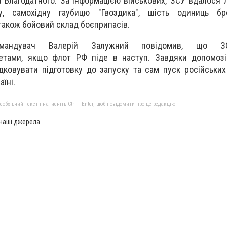
 Благодатного. За інформацією військових, ЗСУ вдалося л
у, самохідну гаубицю "Гвоздика", шість одиниць бр
 також бойовий склад боєприпасів.
командувач Валерій Залужний повідомив, що З
етами, якщо флот РФ піде в наступ. Завдяки допомозі
ідковувати підготовку до запуску та сам пуск російських
їні.
бхідний текст і натисніть Ctrl + Enter, щоб повідомити про це редакцію
 наші джерела