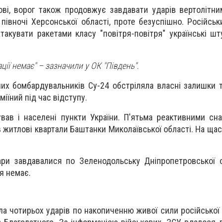
ові, ворог також продовжує завдавати ударів вертолітн
 півночі Херсонської області, проте безуспішно. Російсь
атакувати ракетами класу "повітря-повітря" українські ш
ції немає" – зазначили у ОК "Південь".
их бомбардувальників Су-24 обстріляла власні залишки те
міїний під час відступу.
кував і населені пункти України. П'ятьма реактивними с
 житлові квартали Баштанки Миколаївської області. На щас
ари завдавалися по Зеленодольську Дніпропетровської о
я немає.
ала чотирьох ударів по накопиченню живої сили російської 