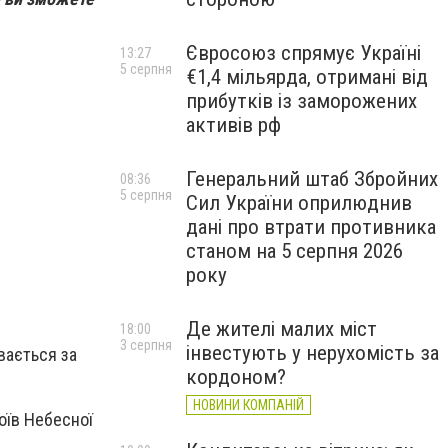
Євросоюз спрямує Україні
13:27
5 серпня
€1,4 мільярда, отримані від
прибутків із заморожених
активів рф
Генеральний штаб Збройних
08:36
5 серпня
Сил України оприлюднив
дані про втрати противника
станом на 5 серпня 2026
року
Де жителі малих міст
18:00
3 серпня
інвестують у нерухомість за
вається за
кордоном?
НОВИНИ КОМПАНІЙ
оїв Небесної