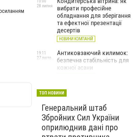
Кондитерська вітрина: як
10:00
28 липня
вибрати професійне
посиланням
обладнання для зберігання
та ефектної презентації
десертів
НОВИНИ КОМПАНІЙ
Антиковзаючий килимок:
19:11
27 лютого
безпечна стабільність для
кожної асани
НОВИНИ КОМПАНІЙ
Велика Британія оголосила
17:20
ТОП НОВИНИ
24 лютого
про новий пакет військової
та гуманітарної допомоги
Генеральний штаб
Україні
Збройних Сил України
оприлюднив дані про