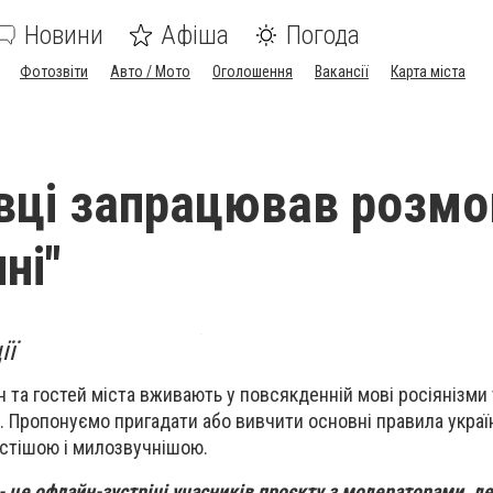
Новини
Афіша
Погода
Фотозвіти
Авто / Мото
Оголошення
Вакансії
Карта міста
вці запрацював розмо
ні"
ії
 та гостей міста вживають у повсякденній мові росіянізми 
о. Пропонуємо пригадати або вивчити основні правила украї
истішою і милозвучнішою.
- це офлайн-зустрічі учасників проєкту з модераторами, д