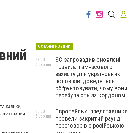
ОСТАННІ НОВИНИ
вний
ЄС запровадив оновлені
18:00
5 серпня
правила тимчасового
захисту для українських
чоловіків: доведеться
обґрунтовувати, чому вони
перебувають за кордоном
та кальки,
Європейські представники
17:00
нської мови
5 серпня
провели закритий раунд
переговорів з російською
стороною
е ви зможете