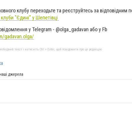
овного клубу переходьте та реєструйтесь за відповідним 
 клуби "Єдині" у Шепетівці
овідомлення у Telegram - @olga_gadavan або у Fb
m/gadavan.olga/
бхідний текст і натисніть Ctrl + Enter, щоб повідомити про це редакцію
ка
 наші джерела