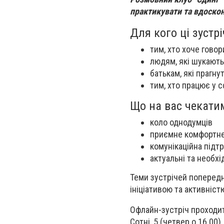
практикувати та вдоско
Для кого ці зустрі
тим, хто хоче говор
людям, які шукають
батькам, які прагну
тим, хто працює у 
Що на вас чекати
коло однодумців
приємне комфортне
комунікаційна підт
актуальні та необхі
Теми зустрічей попередн
ініціативою та активніст
Офлайн-зустріч проходит
Сотні, 5 (четвер о 16.00)