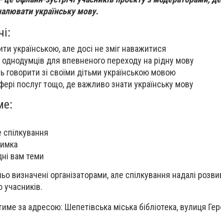
налювати українську мову.
чі:
ити українською, але досі не зміг наважитися
 однодумців для впевненого переходу на рідну мову
ть говорити зі своїми дітьми українською мовою
сфері послуг тощо, де важливо знати українську мову
ме:
 спілкування
римка
дні вам теми
ьо визначені організаторами, але спілкування надалі розви
ю учасників.
име за адресою: Шепетівська міська бібліотека, вулиця Гер