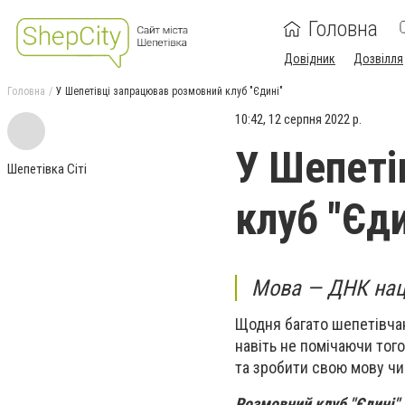
Головна
Довідник
Дозвілля
Головна
У Шепетівці запрацював розмовний клуб "Єдині"
10:42, 12 серпня 2022 р.
У Шепеті
Шепетівка Сіті
клуб "Єди
Мова — ДНК нац
Щодня багато шепетівчан
навіть не помічаючи тог
та зробити свою мову ч
Розмовний клуб "Єдині" 