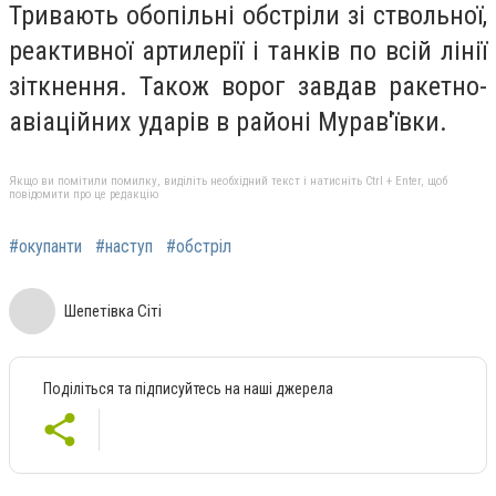
Тривають обопільні обстріли зі ствольної,
реактивної артилерії і танків по всій лінії
зіткнення. Також ворог завдав ракетно-
авіаційних ударів в районі Мурав'ївки.
Якщо ви помітили помилку, виділіть необхідний текст і натисніть Ctrl + Enter, щоб
повідомити про це редакцію
#окупанти
#наступ
#обстріл
Шепетівка Сіті
Поділіться та підписуйтесь на наші джерела