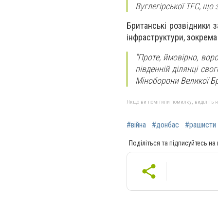
Вуглегірської ТЕС, що з
Британські розвідники з
інфраструктури, зокрема
"Проте, ймовірно, вор
південній ділянці сво
Міноборони Великої Бр
Якщо ви помітили помилку, виділіть нео
#війна
#донбас
#рашисти
Поділіться та підписуйтесь на