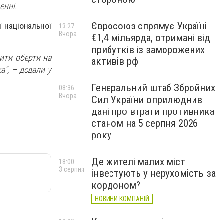
енні.
Євросоюз спрямує Україні
 національної
13:27
Вчора
€1,4 мільярда, отримані від
прибутків із заморожених
вити оберти на
активів рф
а", – додали у
Генеральний штаб Збройних
08:36
Вчора
Сил України оприлюднив
дані про втрати противника
станом на 5 серпня 2026
року
Де жителі малих міст
18:00
3 серпня
інвестують у нерухомість за
кордоном?
НОВИНИ КОМПАНІЙ