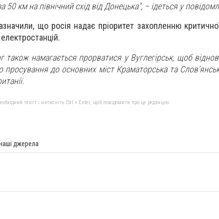
а 50 км на північний схід від Донецька", – ідеться у повідомл
азначили, що росія надає пріоритет захопленню критичної
 електростанцій.
ог також намагається прорватися у Вуглегірськ, щоб відно
го просування до основних міст Краматорська та Слов’янськ
итанії.
бхідний текст і натисніть Ctrl + Enter, щоб повідомити про це редакцію
 наші джерела