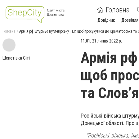
Головна
Довідник
Дозвілля
Головна
Армія рф штурмує Вуглегірську ТЕС, щоб просунутися до Краматорська та 
11:01, 21 липня 2022 р.
Армія рф
Шепетівка Сіті
щоб прос
та Слов’
Російські війська штурм
Донецької області. Про ц
"Російські війська, й