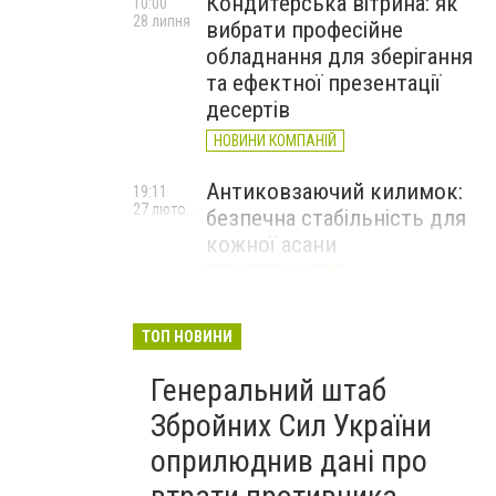
Кондитерська вітрина: як
10:00
28 липня
вибрати професійне
обладнання для зберігання
та ефектної презентації
десертів
НОВИНИ КОМПАНІЙ
Антиковзаючий килимок:
19:11
27 лютого
безпечна стабільність для
кожної асани
НОВИНИ КОМПАНІЙ
Велика Британія оголосила
17:20
ТОП НОВИНИ
24 лютого
про новий пакет військової
та гуманітарної допомоги
Генеральний штаб
Україні
Збройних Сил України
оприлюднив дані про