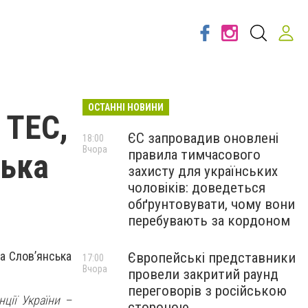
ОСТАННІ НОВИНИ
 ТЕС,
ЄС запровадив оновлені
18:00
Вчора
правила тимчасового
ська
захисту для українських
чоловіків: доведеться
обґрунтовувати, чому вони
перебувають за кордоном
а Слов’янська
Європейські представники
17:00
Вчора
провели закритий раунд
переговорів з російською
ції України –
стороною