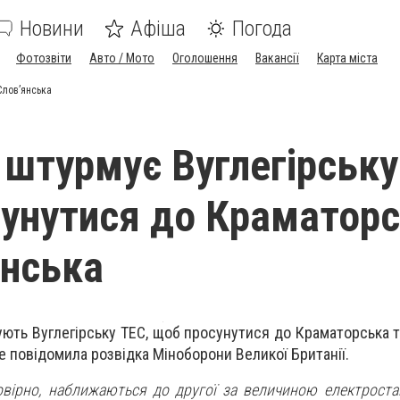
Новини
Афіша
Погода
Фотозвіти
Авто / Мото
Оголошення
Вакансії
Карта міста
Слов’янська
 штурмує Вуглегірську
унутися до Краматор
янська
ують Вуглегірську ТЕС, щоб просунутися до Краматорська т
е повідомила розвідка Міноборони Великої Британії.
мовірно, наближаються до другої за величиною електростан