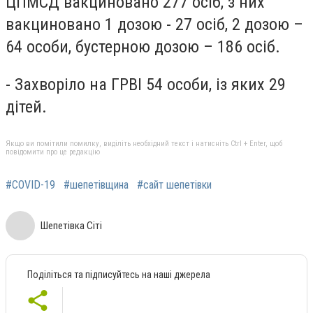
ЦПМСД вакциновано 277 осіб, з них
вакциновано 1 дозою - 27 осіб, 2 дозою –
64 особи, бустерною дозою – 186 осіб.
- Захворіло на ГРВІ 54 особи, із яких 29
дітей.
Якщо ви помітили помилку, виділіть необхідний текст і натисніть Ctrl + Enter, щоб
повідомити про це редакцію
#COVID-19
#шепетівщина
#сайт шепетівки
Шепетівка Сіті
Поділіться та підписуйтесь на наші джерела