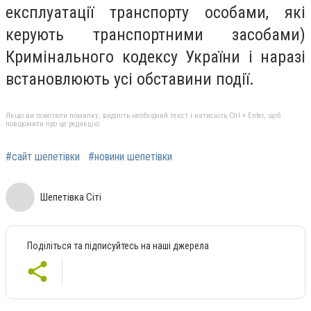
експлуатації транспорту особами, які
керують транспортними засобами)
Кримінального кодексу України і наразі
встановлюють усі обставини події.
Якщо ви помітили помилку, виділіть необхідний текст і натисніть Ctrl + Enter, щоб
повідомити про це редакцію
#сайт шепетівки
#новини шепетівки
Шепетівка Сіті
Поділіться та підписуйтесь на наші джерела