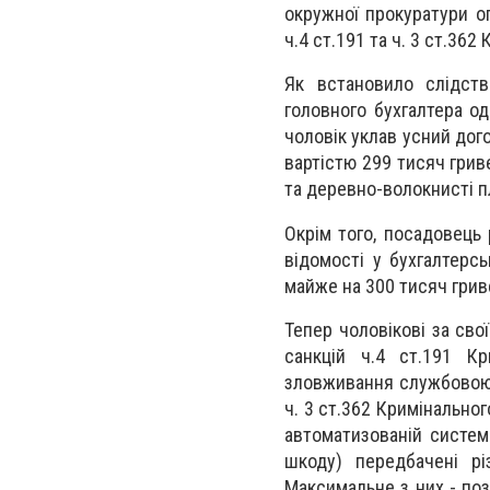
окружної прокуратури о
ч.4 ст.191 та ч. 3 ст.362
Як встановило слідств
головного бухгалтера од
чоловік уклав усний дог
вартістю 299 тисяч грив
та деревно-волокнисті п
Окрім того, посадовець
відомості у бухгалтерс
майже на 300 тисяч грив
Тепер чоловікові за сво
санкцій ч.4 ст.191 К
зловживання службовою 
ч. 3 ст.362 Кримінальног
автоматизованій систем
шкоду) передбачені рі
Максимальне з них - по