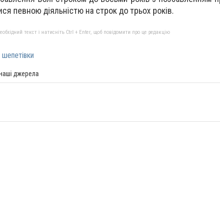
ися певною діяльністю на строк до трьох років.
бхідний текст і натисніть Ctrl + Enter, щоб повідомити про це редакцію
 шепетівки
 наші джерела