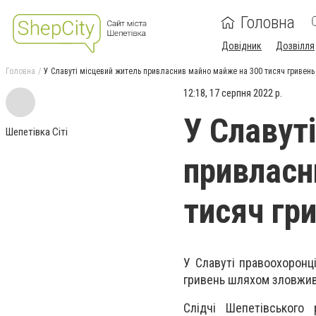
Головна
Довідник
Дозвілля
Головна
У Славуті місцевий житель привласнив майно майже на 300 тисяч гривень
12:18, 17 серпня 2022 р.
У Славут
Шепетівка Сіті
привласн
тисяч гр
У Славуті правоохоронц
гривень шляхом зловжи
Слідчі Шепетівського 