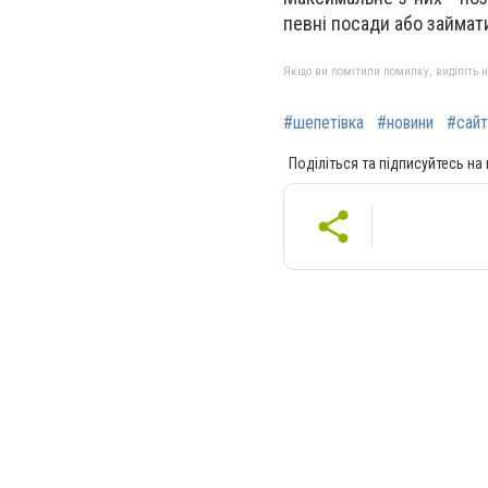
певні посади або займат
Якщо ви помітили помилку, виділіть нео
#шепетівка
#новини
#сайт
Поділіться та підписуйтесь на