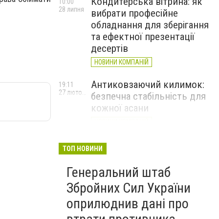
Кондитерська вітрина: як
10:00
28 липня
вибрати професійне
обладнання для зберігання
та ефектної презентації
десертів
НОВИНИ КОМПАНІЙ
Антиковзаючий килимок:
19:11
27 лютого
безпечна стабільність для
кожної асани
НОВИНИ КОМПАНІЙ
Велика Британія оголосила
17:20
ТОП НОВИНИ
24 лютого
про новий пакет військової
та гуманітарної допомоги
Генеральний штаб
Україні
Збройних Сил України
оприлюднив дані про