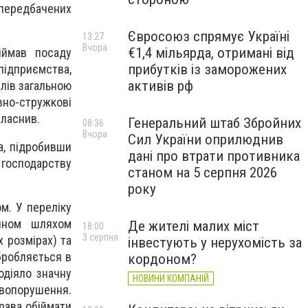
 передбачених
Євросоюз спрямує Україні
13:27
Вчора
€1,4 мільярда, отримані від
іймав посаду
прибутків із заморожених
підприємства,
активів рф
лів загальною
евно-стружкові
власнив.
Генеральний штаб Збройних
08:36
Вчора
Сил України оприлюднив
а, підробивши
дані про втрати противника
 господарству
станом на 5 серпня 2026
року
ом. У переліку
айном шляхом
Де жителі малих міст
18:00
3 серпня
 розмірах) та
інвестують у нерухомість за
обробляється в
кордоном?
одіяло значну
НОВИНИ КОМПАНІЙ
вопорушення.
рава обіймати