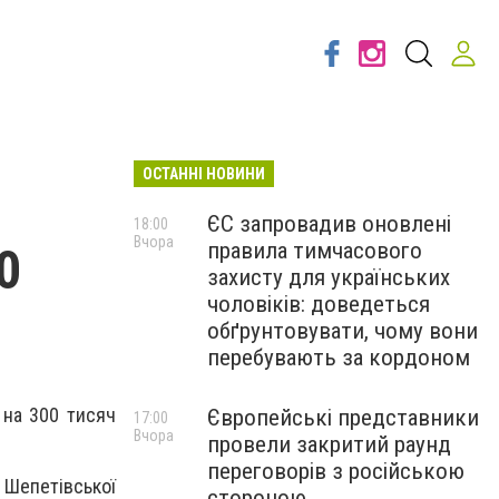
ОСТАННІ НОВИНИ
ЄС запровадив оновлені
18:00
Вчора
правила тимчасового
0
захисту для українських
чоловіків: доведеться
обґрунтовувати, чому вони
перебувають за кордоном
 на 300 тисяч
Європейські представники
17:00
Вчора
провели закритий раунд
переговорів з російською
Шепетівської
стороною