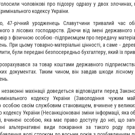
голосили чоловікові про підозру одразу у двох злочинах,
 Кримінального кодексу України.
о, 47-річний уродженець Славутчини тривалий час об
ного з лісових господарств. Діючи від імені державного 
овір з фізичною особою -підприємцем про передачу матеріа
ень. При цьому товарно-матеріальні цінності, а саме - дер
лити, були передані безпосередньо бухгалтеру, який їх при
 розрахувався за товар коштами державного підприємств
ьких документах. Таким чином, він завдав шкоди лісному
ень.
ї незаконні махінації доведеться відповідати перед Закон
римінального кодексу України (Заволодіння чужим м
особою своїм службовим становищем, вчинене у великих
о кодексу України (Несанкціоновані зміни інформації, яка 
і, вчинені особою, яка має право доступу до неї, що зап
зні альтернативні види покарання за такого роду пра
збавлення волі строком до восьми років з позбавленням п