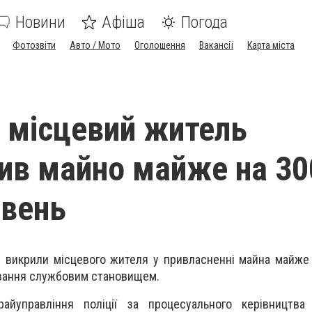
Новини
Афіша
Погода
Фотозвіти
Авто / Мото
Оголошення
Вакансії
Карта міста
і місцевий житель
ив майно майже на 30
ивень
і викрили місцевого жителя у привласненні майна майже
вання службовим становищем.
райуправління поліції за процесуального керівництва 