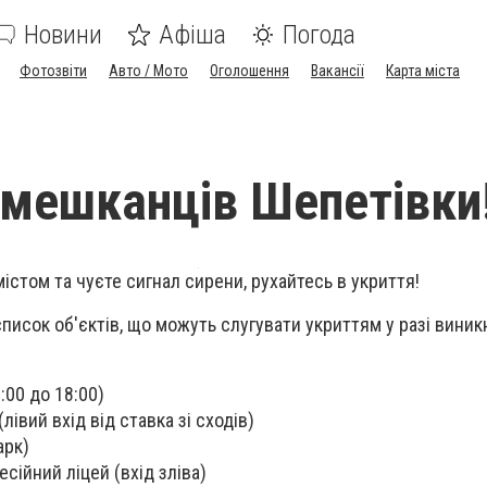
Новини
Афіша
Погода
Фотозвіти
Авто / Мото
Оголошення
Вакансії
Карта міста
 мешканців Шепетівки
істом та чуєте сигнал сирени, рухайтесь в укриття!
исок об'єктів, що можуть слугувати укриттям у разі вини
:00 до 18:00)
лівий вхід від ставка зі сходів)
арк)
сійний ліцей (вхід зліва)