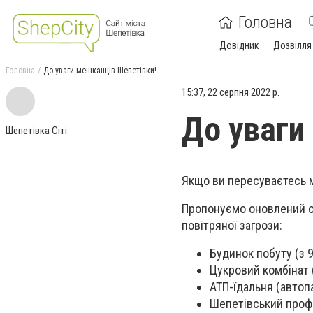
Головна
Довідник
Дозвілля
Головна
До уваги мешканців Шепетівки!
15:37, 22 серпня 2022 р.
До уваги
Шепетівка Сіті
Якщо ви пересуваєтесь м
Пропонуємо оновлений сп
повітряної загрози:
Будинок побуту (з 9
Цукровий комбінат (
АТП-їдальня (автоп
Шепетівський профе