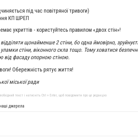
дчиняється під час повітряної тривоги)
ння КП ШРЕП
емає укриттів - користуйтесь правилом «двох стін»!
 відділяти щонайменше 2 стіни, бо одна ймовірно, зруйнуєть
 уламки стіни, віконного скла тощо. Тому ховатися безпечно
ю від фасаду опорною стіною.
ивоги! Обережність рятує життя!
кої міської ради
бхідний текст і натисніть Ctrl + Enter, щоб повідомити про це редакцію
 наші джерела