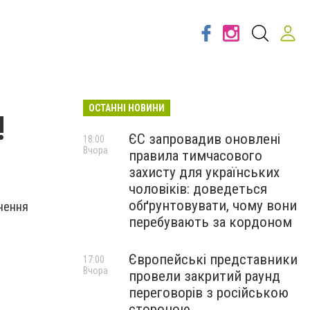
ОСТАННІ НОВИНИ
!
ЄС запровадив оновлені
18:00
Вчора
правила тимчасового
захисту для українських
чоловіків: доведеться
обґрунтовувати, чому вони
кнення
перебувають за кордоном
Європейські представники
17:00
Вчора
провели закритий раунд
переговорів з російською
стороною