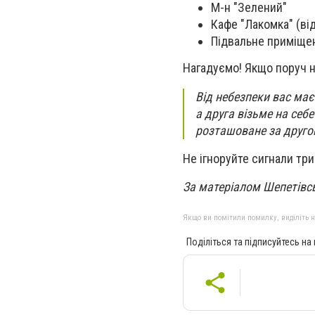
М-н "Зелений"
Кафе "Лакомка" (ві
Підвальне приміще
Нагадуємо! Якщо поруч н
Від небезпеки вас має
а друга візьме на себе
розташоване за друго
Не ігноруйте сигнали тр
За матеріалом Шепетівсь
Якщо ви помітили помилку, виділіть нео
Поділіться та підписуйтесь на