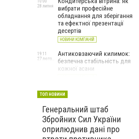
Кондитерська вітрина: як
10:00
28 липня
вибрати професійне
обладнання для зберігання
та ефектної презентації
десертів
НОВИНИ КОМПАНІЙ
Антиковзаючий килимок:
19:11
27 лютого
безпечна стабільність для
кожної асани
НОВИНИ КОМПАНІЙ
Велика Британія оголосила
17:20
ТОП НОВИНИ
24 лютого
про новий пакет військової
та гуманітарної допомоги
Генеральний штаб
Україні
Збройних Сил України
оприлюднив дані про