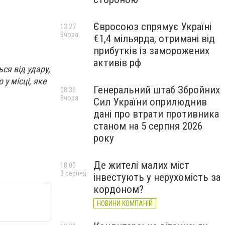
Євросоюз спрямує Україні
13:27
Вчора
€1,4 мільярда, отримані від
прибутків із заморожених
активів рф
ся від удару,
 у місці, яке
Генеральний штаб Збройних
08:36
Вчора
Сил України оприлюднив
дані про втрати противника
станом на 5 серпня 2026
року
Де жителі малих міст
18:00
3 серпня
інвестують у нерухомість за
кордоном?
НОВИНИ КОМПАНІЙ