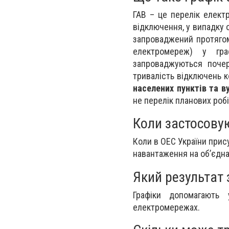
ГАВ – це перелік елект
відключення, у випадку 
запроваджений протягом
електромереж) у гра
запроваджуються почер
тривалість відключень 
населених пунктів та в
не перелік планових робі
Коли застосову
Коли в ОЕС України прис
навантаження на об’єдна
Який результат 
Графіки допомагають 
електромережах.