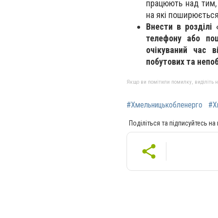
працюють над тим,
на які поширюється
Внести в розділі 
телефону або по
очікуваний час в
побутових та непо
Якщо ви помітили помилку, виділіть нео
#Хмельницькобленерго
#Х
Поділіться та підписуйтесь на