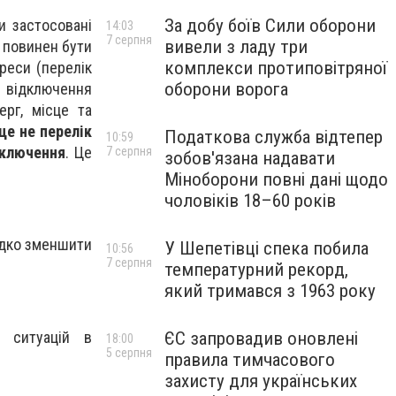
За добу боїв Сили оборони
и застосовані
14:03
7 серпня
вивели з ладу три
к повинен бути
комплекси протиповітряної
реси (перелік
оборони ворога
відключення
рг, місце та
це не перелік
Податкова служба відтепер
10:59
дключення
. Це
7 серпня
зобов'язана надавати
Міноборони повні дані щодо
чоловіків 18–60 років
видко зменшити
У Шепетівці спека побила
10:56
7 серпня
температурний рекорд,
який тримався з 1963 року
х ситуацій в
ЄС запровадив оновлені
18:00
5 серпня
правила тимчасового
захисту для українських