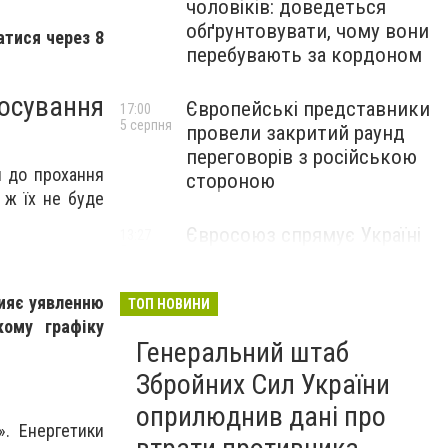
чоловіків: доведеться
обґрунтовувати, чому вони
тися через 8
перебувають за кордоном
тосування
Європейські представники
17:00
5 серпня
провели закритий раунд
переговорів з російською
я до прохання
стороною
 ж їх не буде
Євросоюз спрямує Україні
13:27
5 серпня
€1,4 мільярда, отримані від
прибутків із заморожених
рияє уявленню
активів рф
ТОП НОВИНИ
кому графіку
Генеральний штаб
Збройних Сил України
оприлюднив дані про
». Енергетики