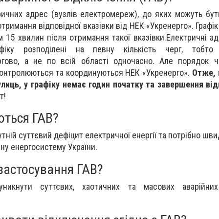
ричних адрес (вузлів електромереж), до яких можуть бут
отримання відповідної вказівки від НЕК «Укренерго». Графі
 15 хвилин після отримання такої вказівки.Електричні ад
фіку розподілені на певну кількість черг, тобто 
гово, а не по всій області одночасно. Але порядок че
контролюються та координуються НЕК «Укренерго».
Отже, 
улиць, у графіку немає годин початку та завершення ві
т!
ються ГАВ?
утній суттєвий дефіцит електричної енергії та потрібно ш
ну енергосистему України.
застосування ГАВ?
уникнути суттєвих, хаотичних та масових аварійни