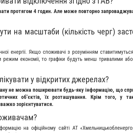
ивати відключення згідно з ГАВ?
ати протягом 4 годин. Але може повторно запроваджува
ти на масштаби (кількість черг) зас
чної енергії. Якщо споживачі з розумінням ставитимутьс
и режим економії, то графіки будуть менш тривалими або
лікувати у відкритих джерелах?
стану не можна поширювати будь-яку інформацію, що сп
етичних об’єктів, їх розташування. Крім того, у та
важко зорієнтуватися.
поживачам?
нформацію на офіційному сайті АТ «Хмельницькобленерго