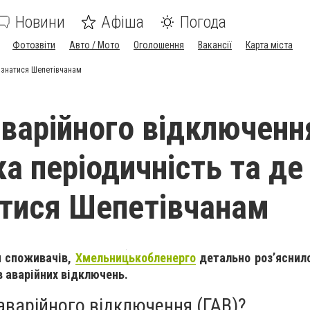
Новини
Афіша
Погода
Фотозвіти
Авто / Мото
Оголошення
Вакансії
Карта міста
дізнатися Шепетівчанам
аварійного відключенн
ка періодичність та де
атися Шепетівчанам
я споживачів,
Хмельницькобленерго
детально роз’яснило
 аварійних відключень.
аварійного відключення (ГАВ)?