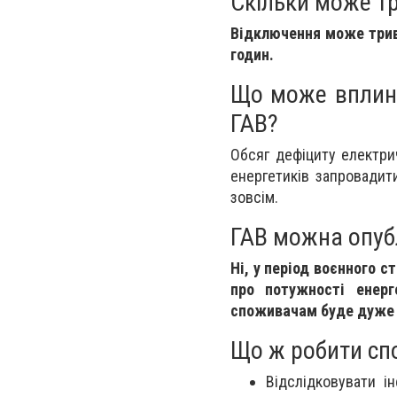
Скільки може тр
Відключення може трив
годин.
Що може вплину
ГАВ?
Обсяг дефіциту електри
енергетиків запровадит
зовсім.
ГАВ можна опуб
Ні, у період воєнного 
про потужності енерг
споживачам буде дуже 
Що ж робити с
Відслідковувати і