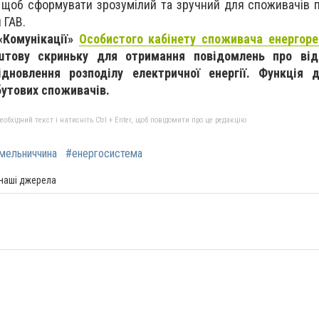
 щоб сформувати зрозумілий та зручний для споживачів п
 ГАВ.
«Комунікації»
Особистого кабінету споживача енергоре
штову скриньку для отримання повідомлень про від
ідновлення розподілу електричної енергії. Функція 
бутових споживачів.
бхідний текст і натисніть Ctrl + Enter, щоб повідомити про це редакцію
мельниччина
#енергосистема
 наші джерела