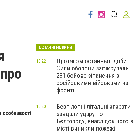
ОСТАННІ НОВИНИ
я
Протягом останньої доби
10:22
Сили оборони зафіксували
 про
231 бойове зіткнення з
російськими військами на
фронті
Безпілотні літальні апарати
10:20
 особливості
завдали удару по
Бєлгороду, внаслідок чого в
місті виникли пожежі