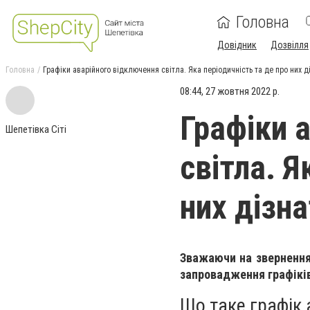
Головна
Довідник
Дозвілля
Головна
Графіки аварійного відключення світла. Яка періодичність та де про них 
08:44, 27 жовтня 2022 р.
Графіки 
Шепетівка Сіті
світла. Я
них дізн
Зважаючи на зверненн
запровадження графіків
Що таке графік 