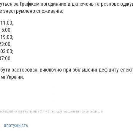
уться за Графіком погодинних відключень та розповсюджу
де знеструмлено споживачів:
 11:00;
 15:00;
 19:00;
 23:00;
 03:00;
 07:00.
бути застосовані виключно при збільшенні дефіциту електр
мі України.
бхідний текст і натисніть Ctrl + Enter, щоб повідомити про це редакцію
а
#потужність