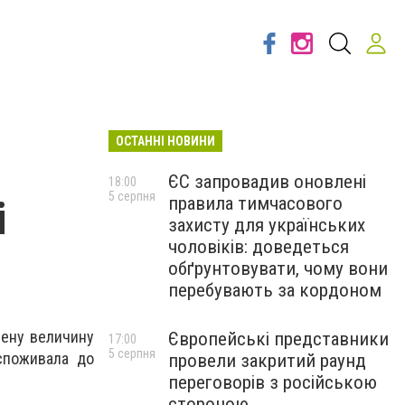
ОСТАННІ НОВИНИ
ЄС запровадив оновлені
18:00
5 серпня
правила тимчасового
і
захисту для українських
чоловіків: доведеться
обґрунтовувати, чому вони
перебувають за кордоном
лену величину
Європейські представники
17:00
5 серпня
 споживала до
провели закритий раунд
переговорів з російською
стороною