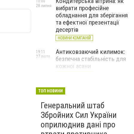
Кондитерська вітрина: як
10:00
28 липня
вибрати професійне
обладнання для зберігання
та ефектної презентації
десертів
НОВИНИ КОМПАНІЙ
Антиковзаючий килимок:
19:11
27 лютого
безпечна стабільність для
кожної асани
НОВИНИ КОМПАНІЙ
Велика Британія оголосила
17:20
ТОП НОВИНИ
24 лютого
про новий пакет військової
та гуманітарної допомоги
Генеральний штаб
Україні
Збройних Сил України
оприлюднив дані про