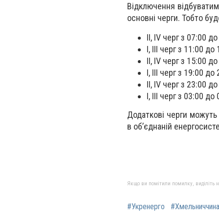
Відключення відбуватим
основні черги. Тобто бу
ІІ, IV черг з 07:00 до
І, ІІІ черг з 11:00 до
ІІ, IV черг з 15:00 до
І, ІІІ черг з 19:00 до
ІІ, IV черг з 23:00 до
І, ІІІ черг з 03:00 до
Додаткові черги можуть 
в об’єднаній енергосисте
Якщо ви помітили помилку, виділіть нео
#Укренерго
#Хмельниччин