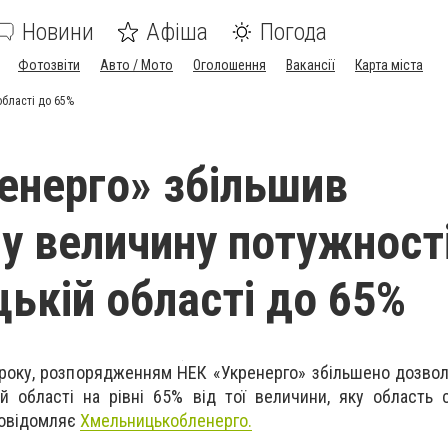
Новини
Афіша
Погода
Фотозвіти
Авто / Мото
Оголошення
Вакансії
Карта міста
області до 65%
енерго» збільшив
у величину потужност
ькій області до 65%
2 року, розпорядженням НЕК «Укренерго» збільшено дозво
й області на рівні 65% від тої величини, яку область
повідомляє
Хмельницькобленерго.