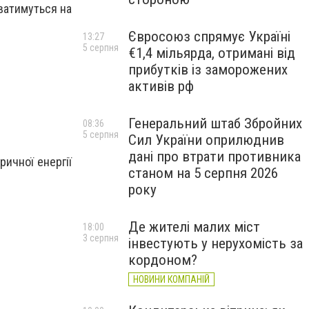
ватимуться на
Євросоюз спрямує Україні
13:27
5 серпня
€1,4 мільярда, отримані від
прибутків із заморожених
активів рф
Генеральний штаб Збройних
08:36
5 серпня
Сил України оприлюднив
дані про втрати противника
ичної енергії
станом на 5 серпня 2026
року
Де жителі малих міст
18:00
3 серпня
інвестують у нерухомість за
кордоном?
НОВИНИ КОМПАНІЙ