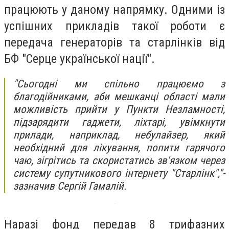
працюють у даному напрямку. Одними із
успішних прикладів такої роботи є
передача генераторів та старлінків від
БФ "Серце української нації".
"Сьогодні ми спільно працюємо з
благодійниками, аби мешканці області мали
можливість прийти у Пункти Незламності,
підзарядити гаджети, ліхтарі, увімкнути
прилади, наприклад, небулайзер, який
необхідний для лікування, попити гарячого
чаю, зігрітись та скористатись зв'язком через
систему супутникового інтернету "Старлінк","-
зазначив Сергій Гамалій.
Наразі фонд передав 8 трифазних