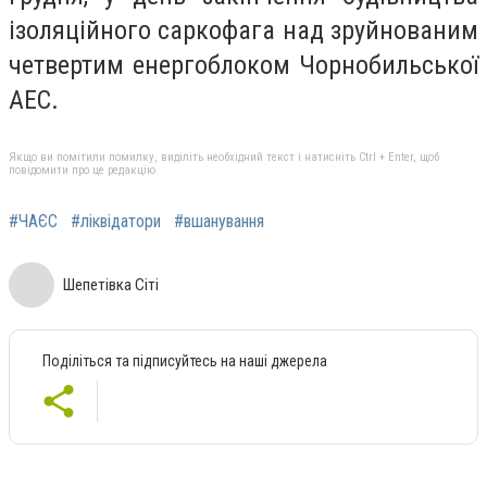
ізоляційного саркофага над зруйнованим
четвертим енергоблоком Чорнобильської
АЕС.
Якщо ви помітили помилку, виділіть необхідний текст і натисніть Ctrl + Enter, щоб
повідомити про це редакцію
#ЧАЄС
#ліквідатори
#вшанування
Шепетівка Сіті
Поділіться та підписуйтесь на наші джерела