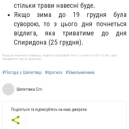
стільки трави навесні буде.
Якщо зима до 19 грудня була
суворою, то з цього дня почнеться
відлига, яка триватиме до дня
Спиридона (25 грудня).
Якщо ви помітили помилку, виділіть необхідний текст і натисніть Ctrl + Enter, щоб
повідомити про це редакцію
#Погода у Шепетівці
#прогноз
#Хмельниччина
Шепетівка Сіті
Поділіться та підписуйтесь на наші джерела