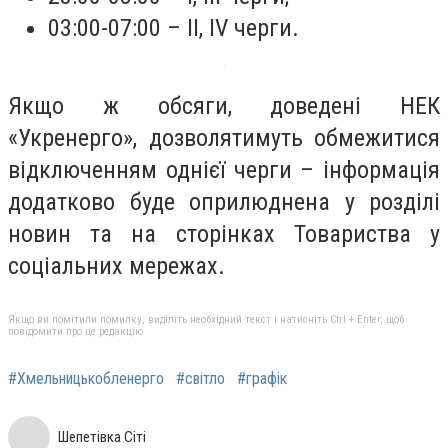
03:00-07:00 – ІІ, IV черги.
Якщо ж обсяги, доведені НЕК
«Укренерго», дозволятимуть обмежитися
відключенням однієї черги – інформація
додатково буде оприлюднена у розділі
новин та на сторінках Товариства у
соціальних мережах.
Якщо ви помітили помилку, виділіть необхідний текст і натисніть Ctrl + Enter, щоб
повідомити про це редакцію
#Хмельницькобленерго
#світло
#графік
Шепетівка Сіті