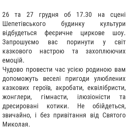
26 та 27 грудня об 17.30 на сцені
Шепетівського будинку культури
відбудеться феєричне циркове шоу.
Запрошуємо вас поринути у світ
казкового настрою та захоплюючих
емоцій.
Чудово провести час усією родиною вам
допоможуть веселі пригоди улюблених
казкових героїв, акробати, еквілібристи,
жонглери, гімнасти, ілюзіоністи та
дресировані котики. Не обійдеться,
звичайно, і без привітання від Святого
Миколая.