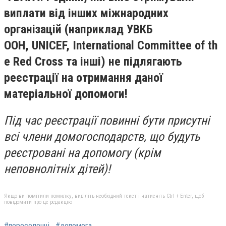
виплати від інших міжнародних
організацій (наприклад УВКБ
ООН, UNICEF, International Committee of th
e Red Cross та інші) не підлягають
реєстрації на отримання даної
матеріальної допомоги!
Під час реєстрації повинні бути присутні
всі члени домогосподарств, що будуть
реєстровані на допомогу (крім
неповнолітніх дітей)!
Якщо ви помітили помилку, виділіть необхідний текст і натисніть Ctrl + Enter, щоб
повідомити про це редакцію
#переселенці
#допомога