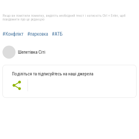
Якщо ви помітили помилку, виділіть необхідний текст і натисніть Ctrl + Enter, щоб
повідомити про це редакцію
#Конфлікт
#парковка
#АТБ
Шепетівка Сіті
Поділіться та підписуйтесь на наші джерела