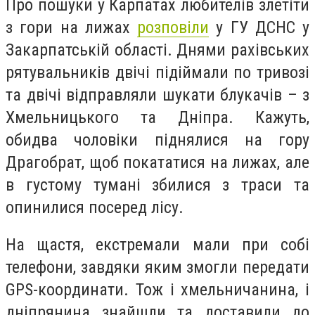
Про пошуки у Карпатах любителів злетіти
з гори на лижах
розповіли
у ГУ ДСНС у
Закарпатській області. Днями рахівських
рятувальників двічі підіймали по тривозі
та двічі відправляли шукати блукачів – з
Хмельницького та Дніпра. Кажуть,
обидва чоловіки піднялися на гору
Драгобрат, щоб покататися на лижах, але
в густому тумані збилися з траси та
опинилися посеред лісу.
На щастя, екстремали мали при собі
телефони, завдяки яким змогли передати
GPS-координати. Тож і хмельничанина, і
дніпрянина знайшли та доставили до