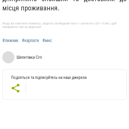
місця проживання.
Якщо ви помітили помилку, виділіть необхідний текст і натисніть Ctrl + Enter, щоб
повідомити про це редакцію
#лижник
#карпати
#мнс
Шепетівка Сіті
Поділіться та підписуйтесь на наші джерела