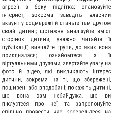
агресії з боку підлітка; опановуйте
інтернет, зокрема заведіть власний
акаунт у соцмережі й станьте там другом
своїй дитині; щотижня аналізуйте вміст
сторінок дитини, уважно читайте її
публікації, вивчайте групи, до яких вона
приєдналася; ознайомтеся з її
віртуальними друзями, звертайте увагу на
фото й відео, які викликають інтерес
дитини, зокрема на ті, що збережені,
поширені або вподобані; покажіть дитині,
що вона вам небайдужа, що ви
піклуєтеся про неї, та запропонуйте
спільно провести час; зосередьтеся на