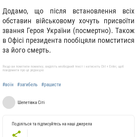
Додамо, що після встановлення всіх
обставин військовому хочуть присвоїти
звання Героя України (посмертно). Також
в Офісі президента пообіцяли помститися
за його смерть.
Якщо ви помітили помилку, виділіть необхідний текст і натисніть Ctrl + Enter, щоб
повідомити про це редакцію
#воїн
#загибель
#рашисти
Шепетівка Сіті
Поділіться та підписуйтесь на наші джерела