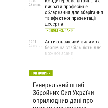
Кондитерська вітрина: як
10:00
28 липня
вибрати професійне
обладнання для зберігання
та ефектної презентації
десертів
НОВИНИ КОМПАНІЙ
Антиковзаючий килимок:
19:11
27 лютого
безпечна стабільність для
кожної асани
НОВИНИ КОМПАНІЙ
Велика Британія оголосила
17:20
ТОП НОВИНИ
24 лютого
про новий пакет військової
та гуманітарної допомоги
Генеральний штаб
Україні
Збройних Сил України
оприлюднив дані про