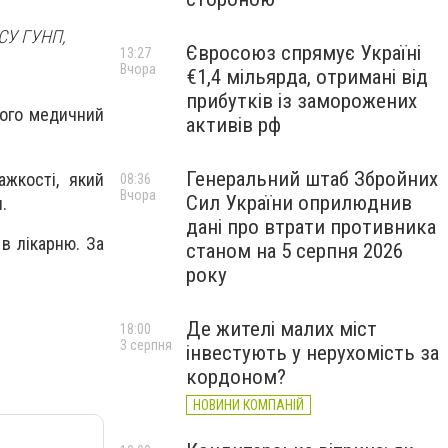
у СУ ГУНП,
Євросоюз спрямує Україні
13:27
Вчора
€1,4 мільярда, отримані від
прибутків із заморожених
його медичний
активів рф
Генеральний штаб Збройних
ажкості, який
08:36
Вчора
Сил України оприлюднив
.
дані про втрати противника
 в лікарню. За
станом на 5 серпня 2026
року
Де жителі малих міст
18:00
3 серпня
інвестують у нерухомість за
кордоном?
НОВИНИ КОМПАНІЙ