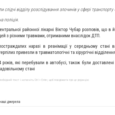
ли слідчі відділу розслідування злочинів у сфері транспорт
а поліція.
нтральної районної лікарні Віктор Чубар розповів, що в 
ей з різними травмами, отриманими внаслідок ДТП.
остраждалих наразі в реанімації у середньому стані в
терпілих привезли в травматологічні та хірургічні відділення
4 років, які перебували в автобусі, також були доставлені
задовільному стані
бхідний текст і натисніть Ctrl + Enter, щоб повідомити про це редакцію
 наші джерела