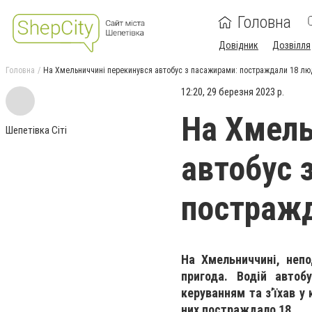
Головна
Довідник
Дозвілля
Головна
На Хмельниччині перекинувся автобус з пасажирами: постраждали 18 лю
12:20, 29 березня 2023 р.
На Хмель
Шепетівка Сіті
автобус 
постражд
На Хмельниччині, непо
пригода. Водій авто
керуванням та з’їхав у 
них постраждало 18.