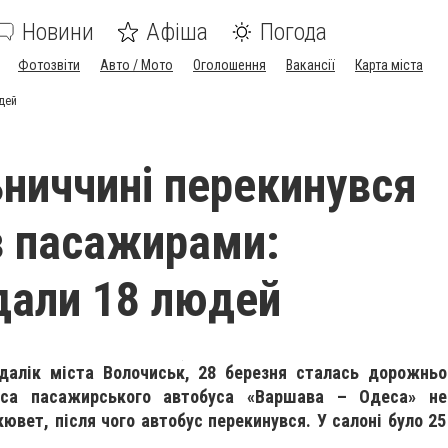
Новини
Афіша
Погода
Фотозвіти
Авто / Мото
Оголошення
Вакансії
Карта міста
дей
ниччині перекинувся
з пасажирами:
али 18 людей
далік міста Волочиськ, 28 березня сталась дорожньо
буса пасажирського автобуса «Варшава – Одеса» не
кювет, після чого автобус перекинувся. У салоні було 25