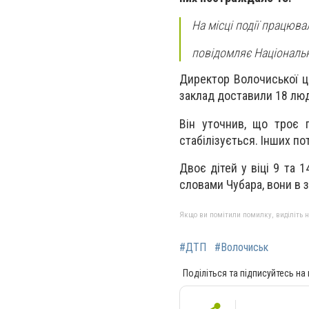
На місці події працюва
повідомляє Національн
Директор Волочиської це
заклад доставили 18 люд
Він уточнив, що троє п
стабілізується. Інших по
Двоє дітей у віці 9 та 1
словами Чубара, вони в 
Якщо ви помітили помилку, виділіть нео
#ДТП
#Волочиськ
Поділіться та підписуйтесь на