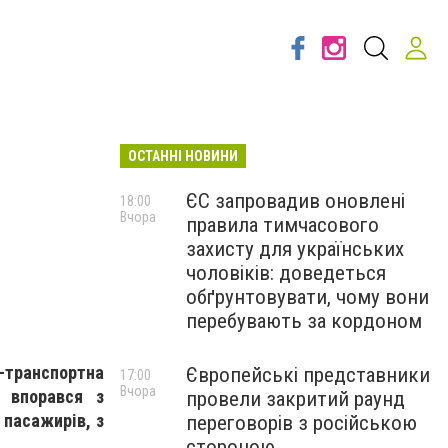
ОСТАННІ НОВИНИ
ЄС запровадив оновлені
18:00
Вчора
правила тимчасового
захисту для українських
чоловіків: доведеться
обґрунтовувати, чому вони
перебувають за кордоном
-транспортна
Європейські представники
17:00
Вчора
 впорався з
провели закритий раунд
 пасажирів, з
переговорів з російською
стороною