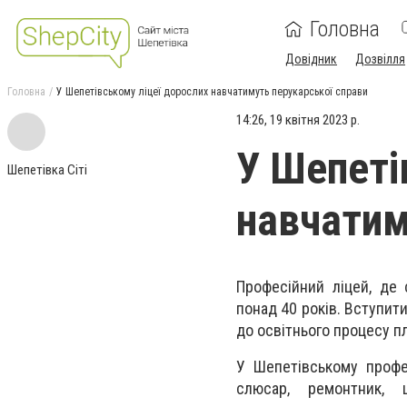
Головна
Довідник
Дозвілля
Головна
У Шепетівському ліцеї дорослих навчатимуть перукарської справи
14:26, 19 квітня 2023 р.
У Шепеті
Шепетівка Сіті
навчатим
Професійний ліцей, де 
понад 40 років. Вступити
до освітнього процесу п
У Шепетівському профес
слюсар, ремонтник, ш