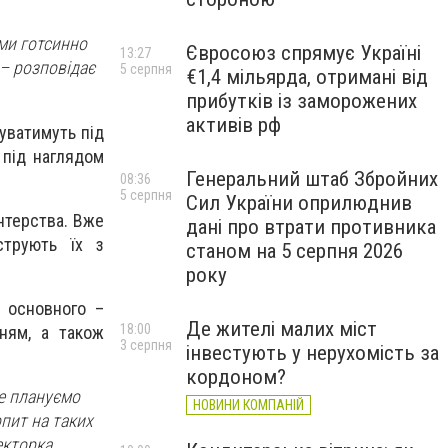
 ми готсинно
Євросоюз спрямує Україні
13:27
– розповідає
5 серпня
€1,4 мільярда, отримані від
прибутків із заморожених
активів рф
вуватимуть під
 під наглядом
Генеральний штаб Збройних
08:36
5 серпня
Сил України оприлюднив
онтерства. Вже
дані про втрати противника
струють їх з
станом на 5 серпня 2026
року
д основного –
Де жителі малих міст
18:00
ням, а також
3 серпня
інвестують у нерухомість за
кордоном?
ще плануємо
НОВИНИ КОМПАНІЙ
опит на таких
екторка