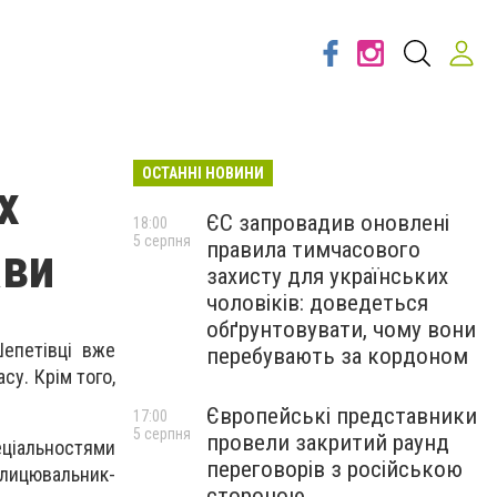
ОСТАННІ НОВИНИ
х
ЄС запровадив оновлені
18:00
5 серпня
правила тимчасового
ави
захисту для українських
чоловіків: доведеться
обґрунтовувати, чому вони
Шепетівці вже
перебувають за кордоном
су. Крім того,
Європейські представники
17:00
5 серпня
провели закритий раунд
еціальностями
переговорів з російською
лицювальник-
стороною