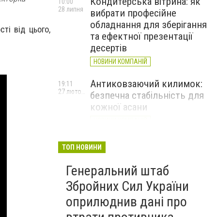
Кондитерська вітрина: як
10:00
28 липня
вибрати професійне
обладнання для зберігання
ті від цього,
та ефектної презентації
десертів
НОВИНИ КОМПАНІЙ
Антиковзаючий килимок:
19:11
27 лютого
безпечна стабільність для
кожної асани
НОВИНИ КОМПАНІЙ
Велика Британія оголосила
17:20
ТОП НОВИНИ
24 лютого
про новий пакет військової
та гуманітарної допомоги
Генеральний штаб
Україні
Збройних Сил України
оприлюднив дані про