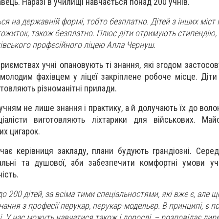
вець. Наразі в училищі навчається понад 200 учнів.
ься на державній формі, тобто безплатно. Дітей з інших міст
ожиток, також безплатно. Плюс діти отримують стипендію, 
тівського професійного ліцею Алла Чернуш.
приємствах учні опановують ті знання, які згодом застосо
молодим фахівцем у ліцеї закріплене робоче місце. Діти
товляють різноманітні прилади.
 учням не лише знання і практику, а й долучають їх до вол
іалісти виготовляють ліхтарики для військових. Май
их цигарок.
ачає керівниця закладу, плани будують грандіозні. Сере
альні та душової, аби забезпечити комфортні умови уч
ість.
 200 дітей, за всіма тими спеціальностями, які вже є, але 
ання з професії перукар, перукар-модельєр. В принципі, є п
і. У нас можуть навчатися також і дорослі, – розповідає дир