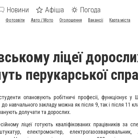
Новини
Афіша
Погода
Фотозвіти
Авто / Мото
Оголошення
Вакансії
Карта міста
вському ліцеї доросли
уть перукарської спр
студенти опановують робітничі професії, функціонує у 
 до навчального закладу можна як після 9, так і після 11 кла
ланують долучати та дорослих.
ійному ліцеї готують кваліфікованих працівників за сп
тукатур, електромонтер, електрогазозварювальник, 