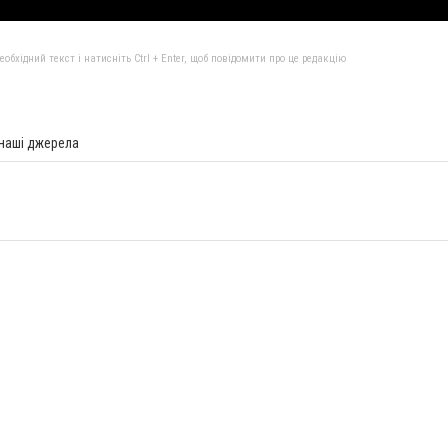
бхідний текст і натисніть Ctrl + Enter, щоб повідомити про це редакцію
 наші джерела