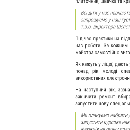
плиточник, швачка та кра
Всі діти у нас навчают
запрошуємо у наш гурт
т.в.о. директора Шепе
Під час практики на під
час роботи. За кожним 
майстра самостійно виго
Як кажуть у ліцеї, дають
понад рік молоді спец
використаних електронн
На наступний рік, зазн
закінчити ремонт вбир
запустити нову спеціальн
Ми плануємо набрати до
запустити курсове навч
фахівців на ринку прац