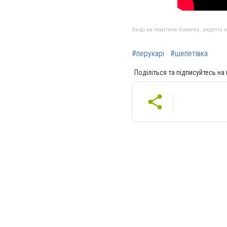
Якщо ви помітили помилку, виділіть нео
#перукарі
#шепетівка
Поділіться та підписуйтесь на