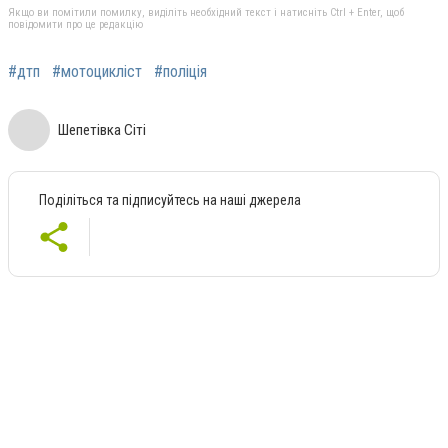
Якщо ви помітили помилку, виділіть необхідний текст і натисніть Ctrl + Enter, щоб
повідомити про це редакцію
#дтп
#мотоцикліст
#поліція
Шепетівка Сіті
Поділіться та підписуйтесь на наші джерела