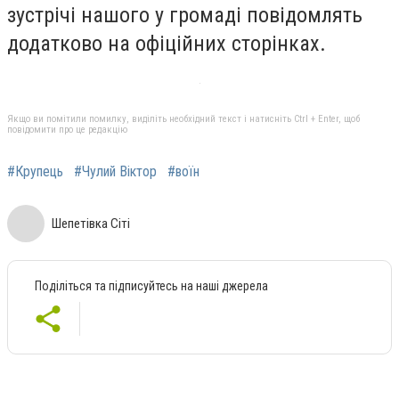
зустрічі нашого у громаді повідомлять
додатково на офіційних сторінках.
Якщо ви помітили помилку, виділіть необхідний текст і натисніть Ctrl + Enter, щоб
повідомити про це редакцію
#Крупець
#Чулий Віктор
#воїн
Шепетівка Сіті
Поділіться та підписуйтесь на наші джерела