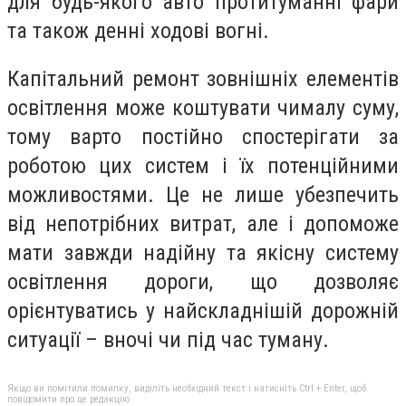
для будь-якого авто протитуманні фари
та також денні ходові вогні.
Капітальний ремонт зовнішніх елементів
освітлення може коштувати чималу суму,
тому варто постійно спостерігати за
роботою цих систем і їх потенційними
можливостями. Це не лише убезпечить
від непотрібних витрат, але і допоможе
мати завжди надійну та якісну систему
освітлення дороги, що дозволяє
орієнтуватись у найскладнішій дорожній
ситуації – вночі чи під час туману.
Якщо ви помітили помилку, виділіть необхідний текст і натисніть Ctrl + Enter, щоб
повідомити про це редакцію