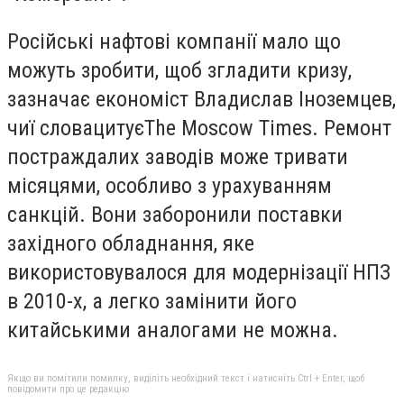
Російські нафтові компанії мало що
можуть зробити, щоб згладити кризу,
зазначає економіст Владислав Іноземцев,
чиї слова
цитує
The Moscow Times. Ремонт
постраждалих заводів може тривати
місяцями, особливо з урахуванням
санкцій. Вони заборонили поставки
західного обладнання, яке
використовувалося для модернізації НПЗ
в 2010-х, а легко замінити його
китайськими аналогами не можна.
Якщо ви помітили помилку, виділіть необхідний текст і натисніть Ctrl + Enter, щоб
повідомити про це редакцію