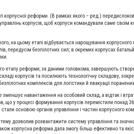
ап корпусної реформи. (В рамках якого – ред.) передислок
управлінь корпусів, щоб корпуси командували саме своїм 
кого, на цьому етапі відбувається нарощування корпусного
ів, передусім безпілотних сил; в окремих корпусах баталь
ки.
гого етапу реформи, за даними головкома, завершують ство
 складі корпусів та посилюють технологічну складову, зокр
езпілотних комплексів для логістики й евакуації поранених
е зменшує навантаження на особовий склад, а відтак і втра
дав, що у процесі формування корпусів перемістили понад 3
і стали основою органів управління і частин корпусного ко
стему дозволив розвантажити систему управління та значн
Також корпусна реформа дала змогу більш ефективно та які