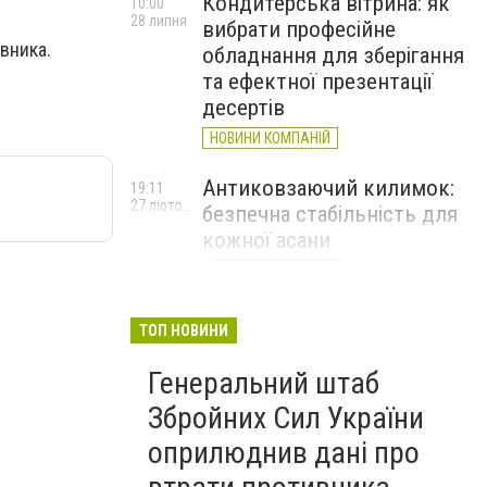
Кондитерська вітрина: як
10:00
28 липня
вибрати професійне
вника.
обладнання для зберігання
та ефектної презентації
десертів
НОВИНИ КОМПАНІЙ
Антиковзаючий килимок:
19:11
27 лютого
безпечна стабільність для
кожної асани
НОВИНИ КОМПАНІЙ
Велика Британія оголосила
17:20
ТОП НОВИНИ
24 лютого
про новий пакет військової
та гуманітарної допомоги
Генеральний штаб
Україні
Збройних Сил України
оприлюднив дані про