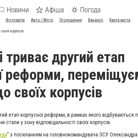
Новини
Афіша
Погода
Фотозвіти
Авто / Мото
Оголошення
Вакансії
Карта міста
 своїх корпусів
і триває другий етап
ї реформи, переміщує
о своїх корпусів
угий етап корпусної реформи, в рамках якого відбуваються
ни стали у зону відповідальності своїх корпусів.
вда
" з посиланням на головнокомандувача ЗСУ Олександра