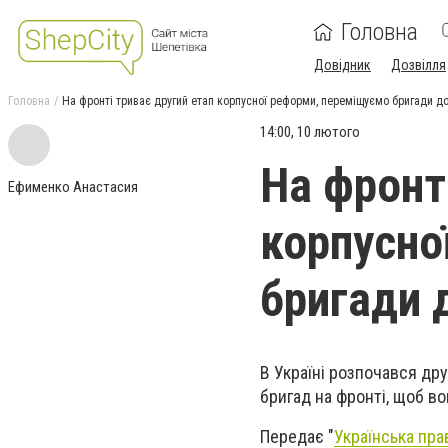
Головна
Довідник
Дозвілля
Головна
На фронті триває другий етап корпусної реформи, переміщуємо бригади до
14:00, 10 лютого
На фронт
Ефименко Анастасия
корпусно
бригади д
В Україні розпочався др
бригад на фронті, щоб во
Передає "
Українська пра