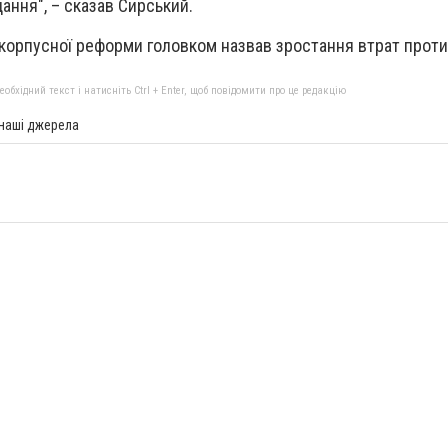
ання", – сказав Сирський.
 корпусної реформи головком назвав зростання втрат проти
бхідний текст і натисніть Ctrl + Enter, щоб повідомити про це редакцію
 наші джерела