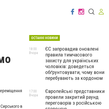
ОСТАННІ НОВИНИ
ЄС запровадив оновлені
18:00
Вчора
правила тимчасового
мо
захисту для українських
чоловіків: доведеться
обґрунтовувати, чому вони
перебувають за кордоном
 переміщення
Європейські представники
17:00
Вчора
провели закритий раунд
переговорів з російською
 Сирського в
стороною