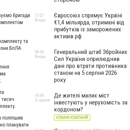
Євросоюз спрямує Україні
овуємо бригади
13:27
Вчора
€1,4 мільярда, отримані від
комплектом
прибутків із заморожених
активів рф
 комплекту та
йони БпЛА
Генеральний штаб Збройних
08:36
Вчора
Сил України оприлюднив
дані про втрати противника
рення
станом на 5 серпня 2026
ема
року
.
ти
Де жителі малих міст
18:00
6 тисяч
3 серпня
інвестують у нерухомість за
мплекту.
кордоном?
о поліпшив
НОВИНИ КОМПАНІЙ
сно планувати