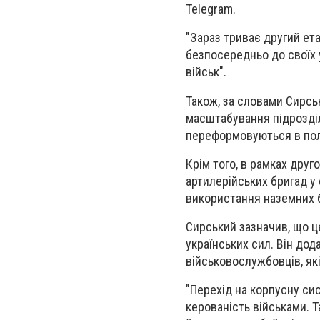
Telegram.
"Зараз триває другий ет
безпосередньо до своїх 
військ".
Також, за словами Сирсь
масштабування підрозділ
переформовуються в пол
Крім того, в рамках дру
артилерійських бригад у
використання наземних б
Сирський зазначив, що ц
українських сил. Він до
військовослужбовців, як
"Перехід на корпусну си
керованість військами. 