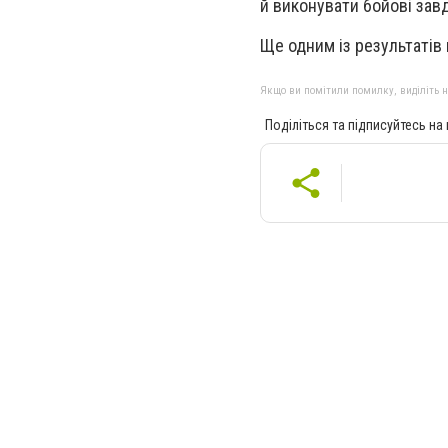
й виконувати бойові завд
Ще одним із результатів
Якщо ви помітили помилку, виділіть нео
Поділіться та підписуйтесь на