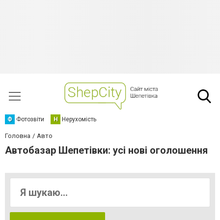
Ф
Фотозвіти
Н
Нерухомість
Головна
Авто
Автобазар Шепетівки: усі нові оголошення