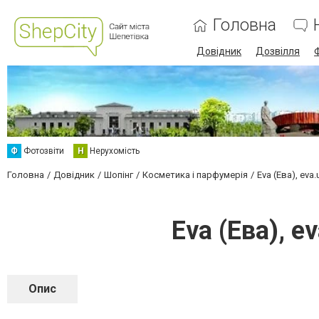
Головна
Довідник
Дозвілля
Ф
Фотозвіти
Н
Нерухомість
Головна
Довідник
Шопінг
Косметика і парфумерія
Eva (Ева), eva
Eva (Ева), e
Опис