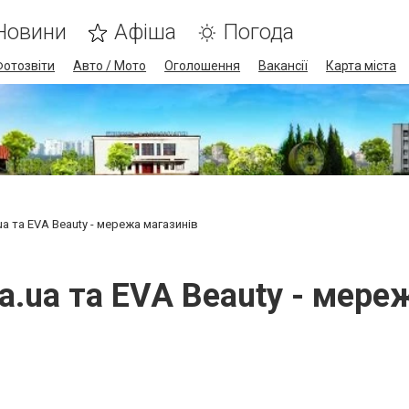
Новини
Афіша
Погода
Фотозвіти
Авто / Мото
Оголошення
Вакансії
Карта міста
.ua та EVA Beauty - мережа магазинів
va.ua та EVA Beauty - мер