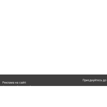
Приєднуйтесь до 
Реклама на сайті
Франшиза "CitySites"
Про нас
info@shepcity.com.ua
Допускається цит