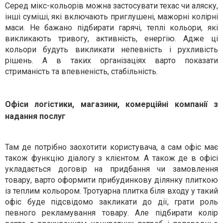
Серед мікс-кольорів можна застосувати техас чи аляску,
інші суміші, які включають приглушені, мажорні колірні
маси. Не бажано підбирати гарячі, теплі кольори, які
викликають тривогу, активність, енергію. Адже ці
кольори будуть викликати непевність і рухливість
рішень. А в таких організаціях варто показати
стриманість та впевненість, стабільність.
Офіси логістики, магазини, комерційні компанії з
надання послуг
Там де потрібно заохотити користувача, а сам офіс має
також функцію діалогу з клієнтом. А також де в офісі
укладається договір на придбання чи замовлення
товару, варто оформити прибудинкову ділянку плиткою
із теплим кольором. Тротуарна плитка біля входу у такий
офіс буде підсвідомо закликати до дії, грати роль
певного рекламування товару. Але підбирати колір