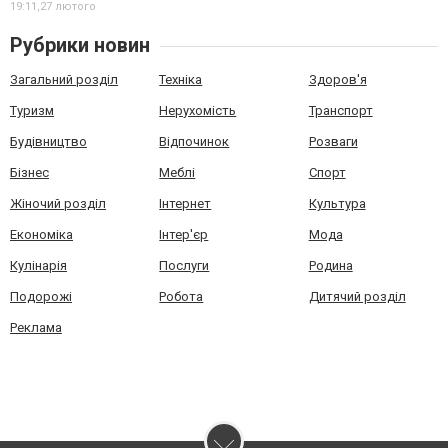
19:11,
27 лютого
Рубрики новин
Загальний розділ
Техніка
Здоров'я
Туризм
Нерухомість
Транспорт
Будівництво
Відпочинок
Розваги
Бізнес
Меблі
Спорт
Жіночий розділ
Інтернет
Культура
Економіка
Інтер'єр
Мода
Кулінарія
Послуги
Родина
Подорожі
Робота
Дитячий розділ
Реклама