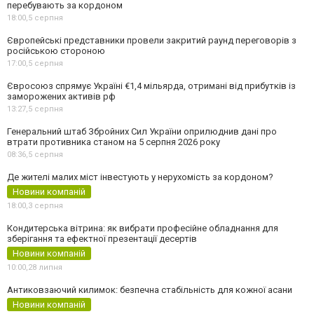
перебувають за кордоном
18:00,
5 серпня
Європейські представники провели закритий раунд переговорів з
російською стороною
17:00,
5 серпня
Євросоюз спрямує Україні €1,4 мільярда, отримані від прибутків із
заморожених активів рф
13:27,
5 серпня
Генеральний штаб Збройних Сил України оприлюднив дані про
втрати противника станом на 5 серпня 2026 року
08:36,
5 серпня
Де жителі малих міст інвестують у нерухомість за кордоном?
Новини компаній
18:00,
3 серпня
Кондитерська вітрина: як вибрати професійне обладнання для
зберігання та ефектної презентації десертів
Новини компаній
10:00,
28 липня
Антиковзаючий килимок: безпечна стабільність для кожної асани
Новини компаній