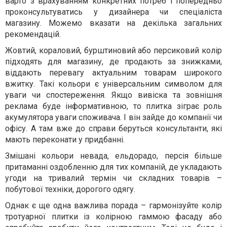
варто з врахуванням конкретних потреб і попередньо
проконсультуватись у дизайнера чи спеціаліста
магазину. Можемо вказати на декілька загальних
рекомендацій.
Жовтий, кораловий, бурштиновий або персиковий колір
підходять для магазину, де продають за знижками,
віддають перевагу актуальним товарам широкого
вжитку. Такі кольори є універсальним символом для
уваги чи спостереження. Якщо вивіска та зовнішня
реклама буде інформативною, то плитка зіграє роль
акумулятора уваги споживача. І він зайде до компанії чи
офісу. А там вже до справи беруться консультанти, які
мають переконати у придбанні.
Змішані кольори невада, ельдорадо, персія більше
притаманні оздобленню для тих компаній, де укладають
угоди на тривалий термін чи складних товарів –
побутової техніки, дорогого одягу.
Однак є ще одна важлива порада – гармонізуйте колір
тротуарної плитки із колірною гаммою фасаду або