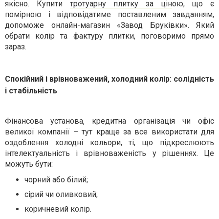
якісно. Купити
тротуарну плитку за цін
ою,
що є
помірною і відповідатиме поставленим завданням,
допоможе онлайн-магазин «Завод Бруківки». Який
обрати колір та фактуру плитки, поговоримо прямо
зараз.
Спокійний і врівноважений, холодний колір: солідність
і стабільність
Фінансова установа, кредитна організація чи офіс
великої компанії – тут краще за все використати для
оздоблення холодні кольори, ті, що підкреслюють
інтелектуальність і врівноваженість у рішеннях. Це
можуть бути:
чорний або білий;
сірий чи оливковий;
коричневий колір.