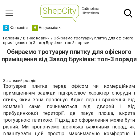
Ф
Фотозвіти
Н
Нерухомість
Головна
Бізнес новини
Обираємо тротуарну плитку для офісного
приміщення від Завод Бруківки: топ-3 поради
Обираємо тротуарну плитку для офісного
приміщення від Завод Бруківки: топ-3 поради
Загальний розділ
Тротуарна плитка перед офісом чи комерційним
приміщенням завжди підкреслює характер споруди і
стиль, який вона пропонує. Адже перші враження від
компанії саме починаються від дверей і від
прибудинкової території, де панує площа, вкрита
тротуарною плиткою. Підхід до оформлення може бути
різний. Ми пропонуємо декілька важливих порад, як
влаштувати цей простір максимально комфортно і