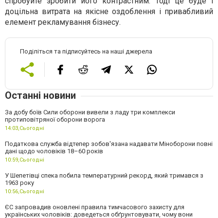
спробуйте зробити його контрастним. Тоді це буде і
доцільна витрата на якісне оздоблення і привабливий
елемент рекламування бізнесу.
Поділіться та підписуйтесь на наші джерела
Останні новини
За добу боїв Сили оборони вивели з ладу три комплекси
протиповітряної оборони ворога
14:03,
Сьогодні
Податкова служба відтепер зобов'язана надавати Міноборони повні
дані щодо чоловіків 18–60 років
10:59,
Сьогодні
У Шепетівці спека побила температурний рекорд, який тримався з
1963 року
10:56,
Сьогодні
ЄС запровадив оновлені правила тимчасового захисту для
українських чоловіків: доведеться обґрунтовувати, чому вони