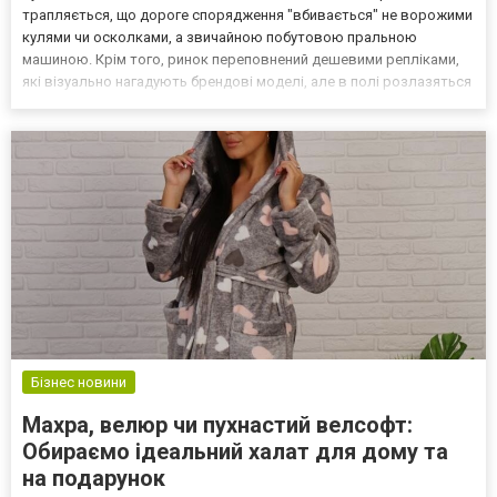
трапляється, що дороге спорядження "вбивається" не ворожими
кулями чи осколками, а звичайною побутовою пральною
машиною. Крім того, ринок переповнений дешевими репліками,
які візуально нагадують брендові моделі, але в полі розлазяться
за тиждень. У цій статті ми розберемо, як правильно доглядати
за військовим одягом, щоб він служив рокам...
Бізнес новини
Махра, велюр чи пухнастий велсофт:
Обираємо ідеальний халат для дому та
на подарунок