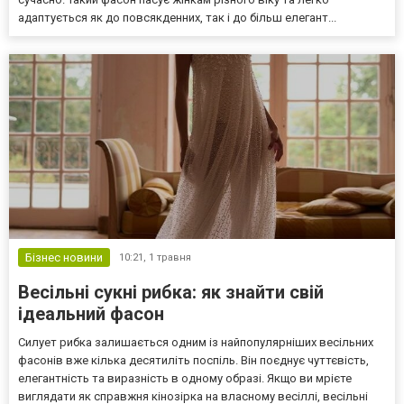
адаптується як до повсякденних, так і до більш елегант...
Бізнес новини
10:21,
1 травня
Весільні сукні рибка: як знайти свій
ідеальний фасон
Силует рибка залишається одним із найпопулярніших весільних
фасонів вже кілька десятиліть поспіль. Він поєднує чуттєвість,
елегантність та виразність в одному образі. Якщо ви мрієте
виглядати як справжня кінозірка на власному весіллі, весільні