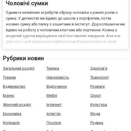
Чоловічі сумки
Одним із незмінних атрибутів образу чоловіка з ранніх років є
сумка. У дитинстві ми йдемо до школи з портфелем, потім
носимо сумку або папку з зошитами в інститут. Дорослішаючи ми
йдемо на роботу з чоловічим клатчем або портмоне. Кожна з
моделей здатна вирішувати свої поставлені завдання. Але ось
для того, щоб правильно підібрати виріб високої якості, який
пасуватиме до одягу з вашого гардероба і відповідатиме
обстановці, необхідно врахувати деякі нюанси....
Рубрики новин
Загальний розділ
Техніка
Здоров'я
Туризм
Нерухомість
Транспорт
Будівництво
Відпочинок
Розваги
Бізнес
Меблі
Спорт
Жіночий розділ
Інтернет
Культура
Економіка
Інтер'єр
Мода
Кулінарія
Послуги
Родина