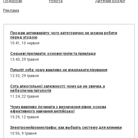
Подорожі
Робота
Дитячий розділ
Реклама
Продаж антикваріату: чого категорично не можна робити
перед угодою
10:41,
10 червня
Серцеві препарати: основні групи та приклади
13:43,
29 травня
Пульпіт зуба: чому важливо не відкладати лікування
12:33,
29 травня
Суть алкогольної залежності: чому це не звичка, а
небезпечна патологія
11:24,
22 травня
Чому важливо починати з визначення рівня: основа
ефективного навчання англійської
15:29,
12 травня
Электронейромиографы: как выбрать систему для клиники
10:56,
9 травня