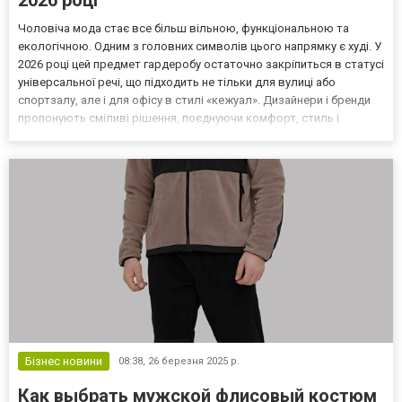
2026 році
Чоловіча мода стає все більш вільною, функціональною та
екологічною. Одним з головних символів цього напрямку є худі. У
2026 році цей предмет гардеробу остаточно закріпиться в статусі
універсальної речі, що підходить не тільки для вулиці або
спортзалу, але і для офісу в стилі «кежуал». Дизайнери і бренди
пропонують сміливі рішення, поєднуючи комфорт, стиль і
технологічність. Основні тренди чоловічих худі 2026 року
Сьогодні це вже не просто спортивна річ,...
Бізнес новини
08:38,
26 березня 2025 р.
Как выбрать мужской флисовый костюм