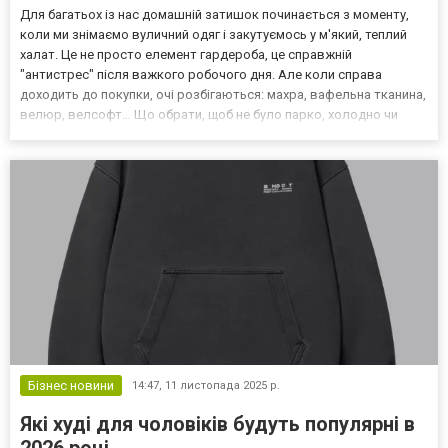
Для багатьох із нас домашній затишок починається з моменту,
коли ми знімаємо вуличний одяг і закутуємось у м'який, теплий
халат. Це не просто елемент гардероба, це справжній
"антистрес" після важкого робочого дня. Але коли справа
доходить до покупки, очі розбігаються: махра, вафельна тканина,
велюр, велсофт… Що обрати, щоб не було парко, холодно чи
незручно? Як український бренд Sontex, що створює якісний
домашній текстиль від виробника, ми знаємо про ткан...
Бізнес новини
14:47,
11 листопада 2025 р.
Які худі для чоловіків будуть популярні в