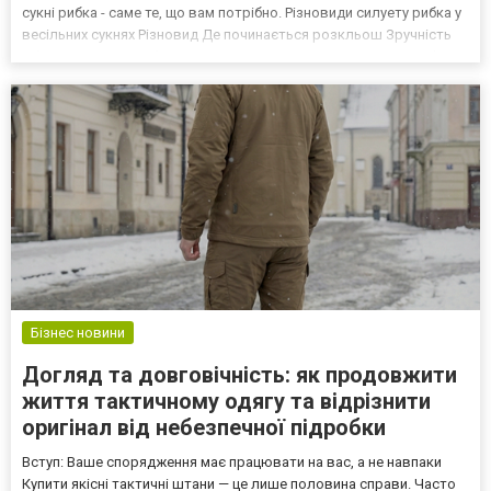
сукні рибка - саме те, що вам потрібно. Різновиди силуету рибка у
весільних сукнях Різновид Де починається розкльош Зручність
Образ Класична рибка Нижче колін Низька Дуже виразний М'яка
рибка Середина стегон Висока Ж...
Бізнес новини
Догляд та довговічність: як продовжити
життя тактичному одягу та відрізнити
оригінал від небезпечної підробки
Вступ: Ваше спорядження має працювати на вас, а не навпаки
Купити якісні тактичні штани — це лише половина справи. Часто