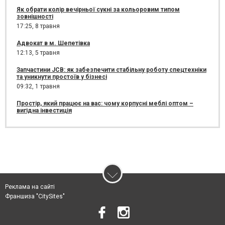
Як обрати колір вечірньої сукні за кольоровим типом
зовнішності
17:25,
8 травня
Адвокат в м. Шепетівка
12:13,
5 травня
Запчастини JCB: як забезпечити стабільну роботу спецтехніки
та уникнути простоїв у бізнесі
09:32,
1 травня
Простір, який працює на вас: чому корпусні меблі оптом –
вигідна інвестиція
Реклама на сайті
Франшиза "CitySites"