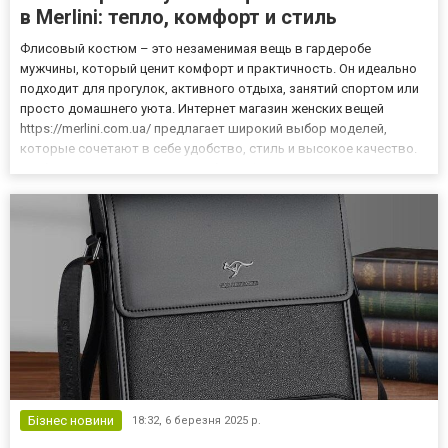
в Merlini: тепло, комфорт и стиль
Флисовый костюм – это незаменимая вещь в гардеробе
мужчины, который ценит комфорт и практичность. Он идеально
подходит для прогулок, активного отдыха, занятий спортом или
просто домашнего уюта. Интернет магазин женских вещей
https://merlini.com.ua/ предлагает широкий выбор моделей,
которые сочетают в себе удобство, стиль и высокое качество.
Разберемся, как правильно выбрать флисовый костюм и какие
модели актуальны в этом сезоне. Преимущества флисовых
костю...
Бізнес новини
18:32,
6 березня 2025 р.