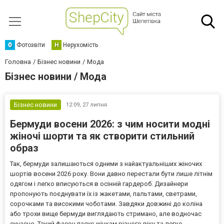
Ф
Фотозвіти
Н
Нерухомість
Головна
Бізнес новини
Мода
Бізнес новини / Мода
Бізнес новини
12:09,
27 липня
Бермуди восени 2026: з чим носити модні
жіночі шорти та як створити стильний
образ
Так, бермуди залишаються одними з найактуальніших жіночих
шортів восени 2026 року. Вони давно перестали бути лише літнім
одягом і легко вписуються в осінній гардероб. Дизайнери
пропонують поєднувати їх із жакетами, пальтами, светрами,
сорочками та високими чоботами. Завдяки довжині до коліна
або трохи вище бермуди виглядають стримано, але водночас
сучасно. Такий фасон пасує жінкам різного віку та легко