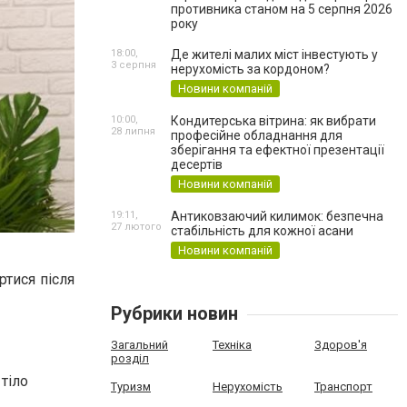
противника станом на 5 серпня 2026
року
18:00,
Де жителі малих міст інвестують у
3 серпня
нерухомість за кордоном?
Новини компаній
10:00,
Кондитерська вітрина: як вибрати
28 липня
професійне обладнання для
зберігання та ефектної презентації
десертів
Новини компаній
19:11,
Антиковзаючий килимок: безпечна
27 лютого
стабільність для кожної асани
Новини компаній
ртися після
Рубрики новин
Загальний
Техніка
Здоров'я
розділ
тіло
Туризм
Нерухомість
Транспорт