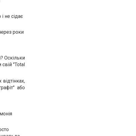
а
 і не сідає
через роки
і? Оскільки
свій "Total
 відтінках,
рафіт" або
монія
осто