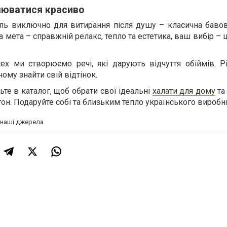
люватися красиво
ль виключно для витирання після душу – класична баво
 мета – справжній релакс, тепло та естетика, ваш вибір – 
tex ми створюємо речі, які дарують відчуття обіймів. Р
ому знайти свій відтінок.
те в каталог, щоб обрати свої ідеальні
халати для дому
та
тон. Подаруйте собі та близьким тепло українського виробн
а наші джерела