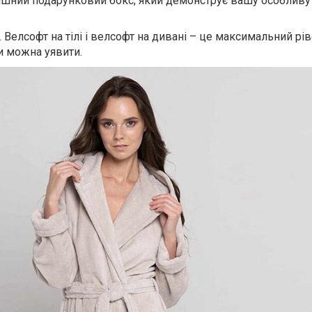
зкішний подарунковий бокс, який демонструє вашу особливу
Велсофт на тілі і велсофт на дивані – це максимальний рі
и можна уявити.