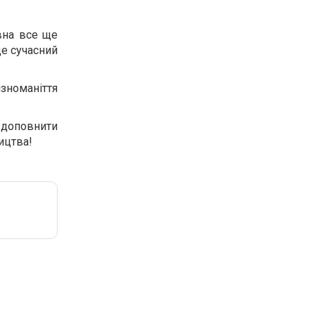
вна все ще
це сучасний
ізноманіття
 доповнити
ицтва!