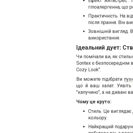
Ефект "Антистрес". 
гіпоалергенна, що р
Практичність. На від
після прання. Він в
Зовнішній вигляд. 
використання.
Ідеальний дует: Ст
Чи помічали ви, як стиль
Sontex є безпосереднім 
Cozy Look".
Ви можете підібрати
пух
що й ваш халат. Уявіть
"капучино", а на дивані в
Чому це круто:
Стиль. Це виглядає
кольору.
Найкращий подаруно