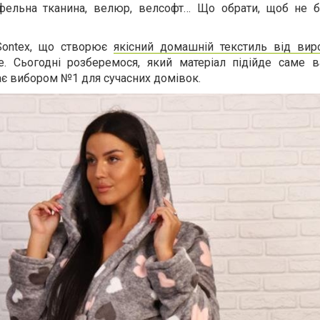
афельна тканина, велюр, велсофт… Що обрати, щоб не б
Sontex, що створює
якісний домашній текстиль від вир
. Сьогодні розберемося, який матеріал підійде саме в
ає вибором №1 для сучасних домівок.