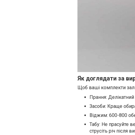
Як доглядати за ви
Щоб ваші комплекти зал
Прання: Делікатний
Засоби: Краще обират
Віджим: 600-800 об
Табу: Не прасуйте 
струсіть річ після в