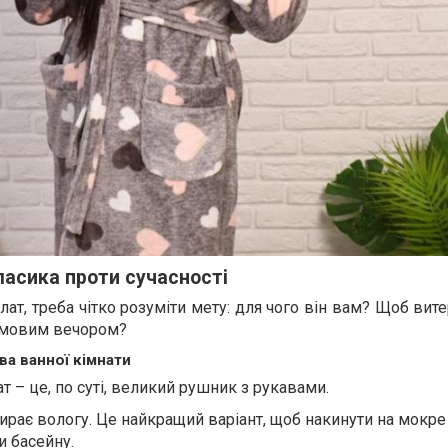
ласика проти сучасності
ат, треба чітко розуміти мету: для чого він вам? Щоб вите
зимовим вечором?
ва ванної кімнати
 – це, по суті, великий рушник з рукавами.
ирає вологу. Це найкращий варіант, щоб накинути на мокре 
и басейну.