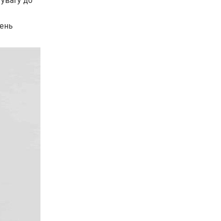
 увагу до
вень