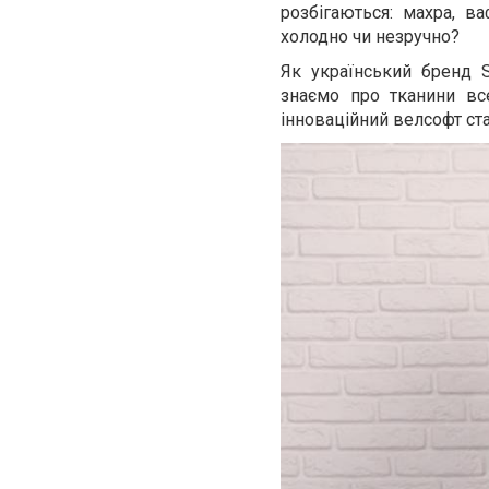
розбігаються: махра, в
холодно чи незручно?
Як український бренд 
знаємо про тканини все
інноваційний велсофт ст