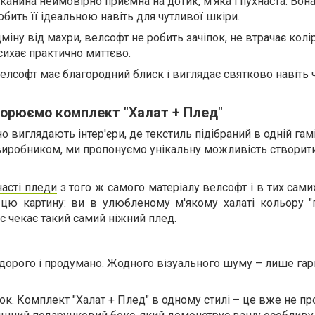
Тканина неймовірно приємна на дотик, м'яка і пухнаста. Вон
обить її ідеальною навіть для чутливої шкіри.
міну від махри, велсофт не робить зачіпок, не втрачає колір
исихає практично миттєво.
Велсофт має благородний блиск і виглядає святково навіть 
ворюємо комплект "Халат + Плед"
но виглядають інтер'єри, де текстиль підібраний в одній гам
виробником, ми пропонуємо унікальну можливість створити 
насті пледи
з того ж самого матеріалу велсофт і в тих самих
 цю картину: ви в улюбленому м'якому халаті кольору "г
ас чекає такий самий ніжний плед.
 дорого і продумано. Жодного візуального шуму – лише гар
к. Комплект "Халат + Плед" в одному стилі – це вже не пр