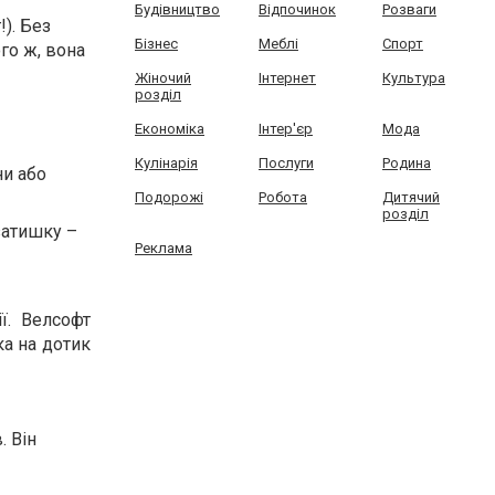
Будівництво
Відпочинок
Розваги
). Без
Бізнес
Меблі
Спорт
го ж, вона
Жіночий
Інтернет
Культура
розділ
Економіка
Інтер'єр
Мода
Кулінарія
Послуги
Родина
ни або
Подорожі
Робота
Дитячий
розділ
затишку –
Реклама
ї. Велсофт
ка на дотик
. Він