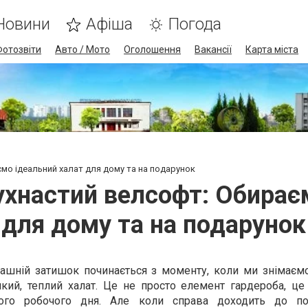
Новини
Афіша
Погода
Фотозвіти
Авто / Мото
Оголошення
Вакансії
Карта міста
мо ідеальний халат для дому та на подарунок
ухнастий велсофт: Обирає
для дому та на подарунок
машній затишок починається з моменту, коли ми знімаєм
який, теплий халат. Це не просто елемент гардероба, це
кого робочого дня. Але коли справа доходить до по