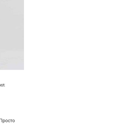
ил:
 Просто