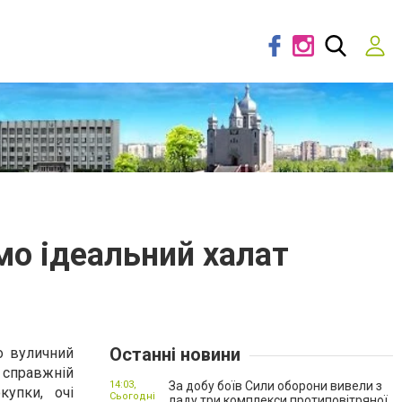
мо ідеальний халат
Останні новини
о вуличний
 справжній
14:03,
За добу боїв Сили оборони вивели з
купки, очі
Сьогодні
ладу три комплекси протиповітряної