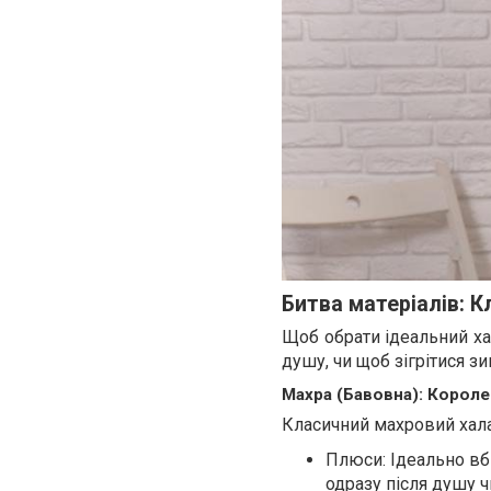
Битва матеріалів: К
Щоб обрати ідеальний хал
душу, чи щоб зігрітися 
Махра (Бавовна): Короле
Класичний махровий халат
Плюси: Ідеально вб
одразу після душу ч