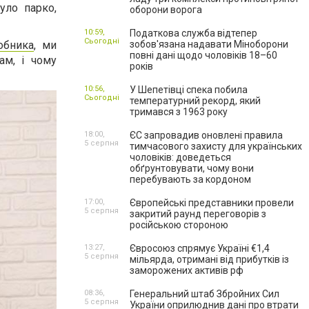
уло парко,
оборони ворога
10:59,
Податкова служба відтепер
Сьогодні
обника
, ми
зобов'язана надавати Міноборони
повні дані щодо чоловіків 18–60
ам, і чому
років
10:56,
У Шепетівці спека побила
Сьогодні
температурний рекорд, який
тримався з 1963 року
18:00,
ЄС запровадив оновлені правила
5 серпня
тимчасового захисту для українських
чоловіків: доведеться
обґрунтовувати, чому вони
перебувають за кордоном
17:00,
Європейські представники провели
5 серпня
закритий раунд переговорів з
російською стороною
13:27,
Євросоюз спрямує Україні €1,4
5 серпня
мільярда, отримані від прибутків із
заморожених активів рф
08:36,
Генеральний штаб Збройних Сил
5 серпня
України оприлюднив дані про втрати