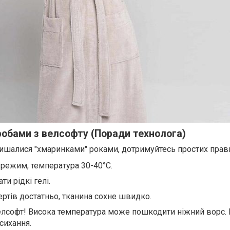
робами з велсофту (Поради технолога)
ишалися "хмаринками" роками, дотримуйтесь простих прав
 режим, температура 30-40°C.
и рідкі гелі.
ертів достатньо, тканина сохне швидко.
велсофт! Висока температура може пошкодити ніжний ворс.
исихання.