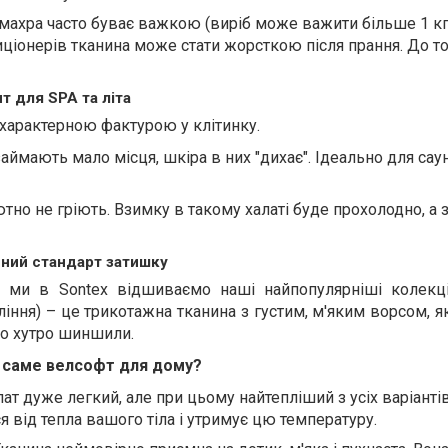
 махра часто буває важкою (виріб може важити більше 1 кг!
ціонерів тканина може стати жорсткою після прання. До то
т для SPA та літа
 характерною фактурою у клітинку.
аймають мало місця, шкіра в них "дихає". Ідеально для сау
тно не гріють. Взимку в такому халаті буде прохолодно, а 
сний стандарт затишку
у ми в Sontex відшиваємо наші найпопулярніші колекці
іння) – це трикотажна тканина з густим, м'яким ворсом, я
бо хутро шиншили.
 саме велсофт для дому?
ат дуже легкий, але при цьому найтепліший з усіх варіантів
я від тепла вашого тіла і утримує цю температуру.