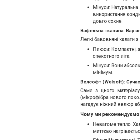
Мінуси: Натуральна
використання конди
довго сохне.
Вафельна тканина: Варіан
Легкі бавовняні халати з
Плюси: Компактні, з
спекотного літа.
Мінуси: Вони абсолю
мінімум.
Велсофт (Welsoft): Суча
Саме з цього матеріал
(мікрофібра нового покол
нагадує ніжний велюр а
Чому ми рекомендуємо
Невагоме тепло. Хал
миттєво нагріваєтьс