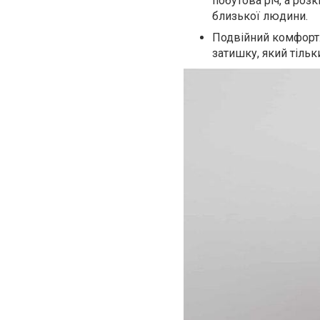
побутова річ, а ро
близької людини.
Подвійний комфорт. 
затишку, який тільк