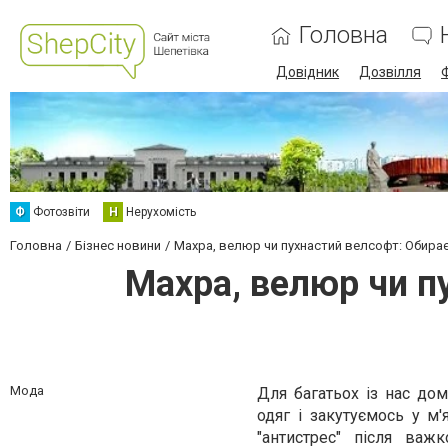
Головна
Довідник
Дозвілля
Ф
Фотозвіти
Н
Нерухомість
Головна
Бізнес новини
Махра, велюр чи пухнастий велсофт: Обирає
Махра, велюр чи п
Мода
Для багатьох із нас до
одяг і закутуємось у м'
"антистрес" після важ