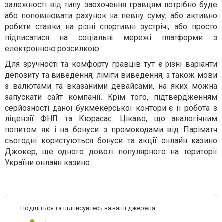
залежності від типу заохочення гравцям потрібно буде
або поповнювати рахунок на певну суму, або активно
робити ставки на різні спортивні зустрічі, або просто
підписатися на соціальні мережі платформи з
електронною розсилкою.
Для зручності та комфорту гравців тут є різні варіанти
депозиту та виведення, ліміти виведення, а також мови
з валютами та вказаними девайсами, на яких можна
запускати сайт компанії. Крім того, підтвердженням
серйозності даної букмекерської контори є її робота з
ліцензії ФНП та Кюрасао. Цікаво, що аналогічним
попитом як і на бонуси з промокодами від Паріматч
сьогодні користуються
бонуси та акції онлайн казино
Джокер
, ще одного доволі популярного на території
України онлайн казино.
Поділіться та підписуйтесь на наші джерела