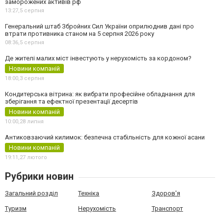
заморожених активів рф
13:27,
5 серпня
Генеральний штаб Збройних Сил України оприлюднив дані про
втрати противника станом на 5 серпня 2026 року
08:36,
5 серпня
Де жителі малих міст інвестують у нерухомість за кордоном?
Новини компаній
18:00,
3 серпня
Кондитерська вітрина: як вибрати професійне обладнання для
зберігання та ефектної презентації десертів
Новини компаній
10:00,
28 липня
Антиковзаючий килимок: безпечна стабільність для кожної асани
Новини компаній
19:11,
27 лютого
Рубрики новин
Загальний розділ
Техніка
Здоров'я
Туризм
Нерухомість
Транспорт