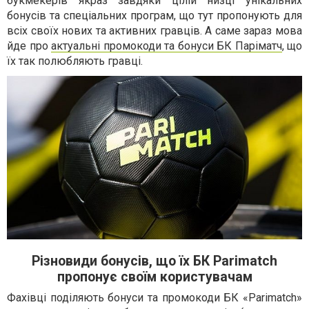
букмекерів якраз завдяки цілій низці унікальних
бонусів та спеціальних програм, що тут пропонують для
всіх своїх нових та активних гравців. А саме зараз мова
йде про
актуальні промокоди та бонуси БК Паріматч
, що
їх так полюбляють гравці.
Різновиди бонусів, що їх БК Parimatch
пропонує своїм користувачам
Фахівці поділяють бонуси та промокоди БК «Parimatch»