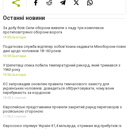
Останні новини
За добу боїв Сили оборони вивели з ладу три комплекси
протиповітряної оборони ворога
14:03,
Сьогодні
Податкова служба відтепер зобов'язана надавати Міноборони повні
дані щодо чоловіків 18–60 років
10:59,
Сьогодні
У Шепетівці спека побила температурний рекорд, який тримався з
1963 року
10:56,
Сьогодні
ЄС запровадив оновлені правила тимчасового захисту для
українських чоловіків: доведеться обґрунтовувати, чому вони
перебувають за кордоном
18:00,
5 серпня
Європейські представники провели закритий раунд переговорів з
російською стороною
17:00,
5 серпня
Євросоюз спрямує Україні €1,4 мільярда, отримані від прибутків із