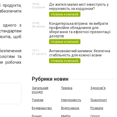
18:00,
Де жителі малих міст інвестують у
 продукти,
3 серпня
нерухомість за кордоном?
забезпечити
Новини компаній
10:00,
Кондитерська вітрина: як вибрати
 одного з
28 липня
професійне обладнання для
стандартам
зберігання та ефектної презентації
десертів
ієнтів, щоб
Новини компаній
безпечення
19:11,
Антиковзаючий килимок: безпечна
27 лютого
стабільність для кожної асани
ологіям та
Новини компаній
ня робочих
Рубрики новин
Загальний
Техніка
Здоров'я
розділ
Туризм
Нерухомість
Транспорт
Будівництво
Відпочинок
Розваги
Бізнес
Меблі
Спорт