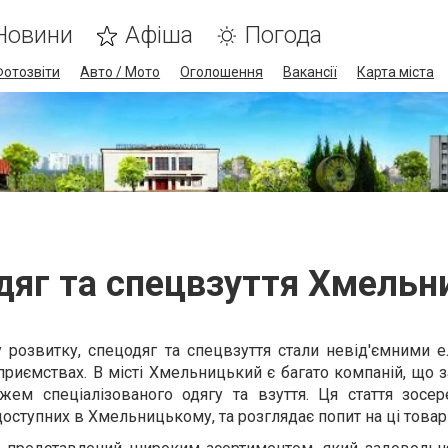
Новини
Афіша
Погода
Фотозвіти
Авто / Мото
Оголошення
Вакансії
Карта міста
дяг та спецвзуття Хмельн
у розвитку, спецодяг та спецвзуття стали невід'ємними 
приємствах. В місті Хмельницький є багато компаній, що
жем спеціалізованого одягу та взуття. Ця стаття зосе
 доступних в Хмельницькому, та розглядає попит на ці товар