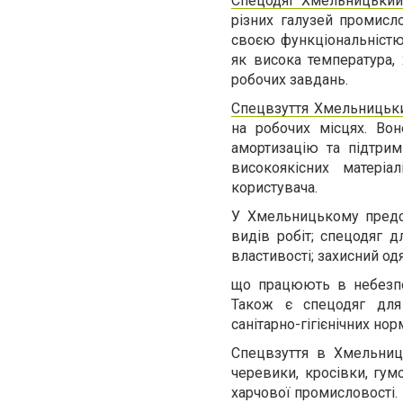
Спецодяг Хмельницький
різних галузей промисло
своєю функціональністю,
як висока температура, 
робочих завдань.
Спецвзуття Хмельницьк
на робочих місцях. Вон
амортизацію та підтрим
високоякісних матері
користувача.
У Хмельницькому предст
видів робіт; спецодяг д
властивості; захисний од
що працюють в небезпеч
Також є спецодяг для 
санітарно-гігієнічних нор
Спецвзуття в Хмельниц
черевики, кросівки, гум
харчової промисловості.