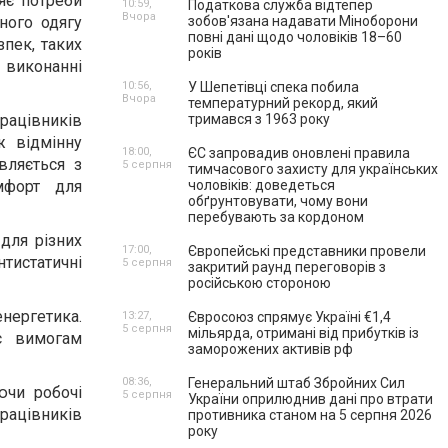
яє потреби
10:59,
Податкова служба відтепер
Вчора
йного одягу
зобов'язана надавати Міноборони
повні дані щодо чоловіків 18–60
зпек, таких
років
и виконанні
10:56,
У Шепетівці спека побила
Вчора
температурний рекорд, який
рацівників
тримався з 1963 року
ж відмінну
18:00,
ЄС запровадив оновлені правила
вляється з
5 серпня
тимчасового захисту для українських
мфорт для
чоловіків: доведеться
обґрунтовувати, чому вони
перебувають за кордоном
для різних
17:00,
Європейські представники провели
нтистатичні
5 серпня
закритий раунд переговорів з
російською стороною
нергетика.
13:27,
Євросоюз спрямує Україні €1,4
5 серпня
мільярда, отримані від прибутків із
ає вимогам
заморожених активів рф
08:36,
Генеральний штаб Збройних Сил
ючи робочі
5 серпня
України оприлюднив дані про втрати
працівників
противника станом на 5 серпня 2026
року