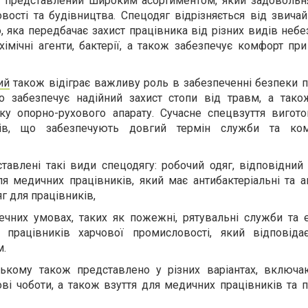
представлений широким асортиментом, який задовольн
вості та будівництва. Спецодяг відрізняється від звича
 яка передбачає захист працівника від різних видів небе
хімічні агенти, бактерії, а також забезпечує комфорт пр
ий
також відіграє важливу роль в забезпеченні безпеки п
о забезпечує надійний захист стопи від травм, а тако
ку опорно-рухового апарату. Сучасне спецвзуття вигото
алів, що забезпечують довгий термін служби та ко
авлені такі види спецодягу: робочий одяг, відповідний 
ля медичних працівників, який має антибактеріальні та а
яг для працівників,
них умовах, таких як пожежні, рятувальні служби та е
працівників харчової промисловості, який відповід
м.
ькому також представлено у різних варіантах, включа
ові чоботи, а також взуття для медичних працівників та 