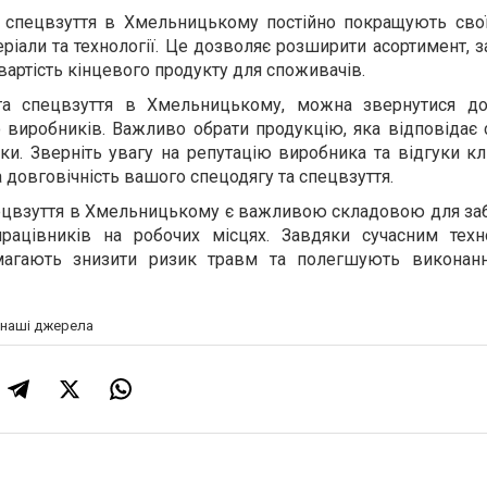
 спецвзуття в Хмельницькому постійно покращують свої
іали та технології. Це дозволяє розширити асортимент, 
 вартість кінцевого продукту для споживачів.
та спецвзуття в Хмельницькому, можна звернутися до
 виробників. Важливо обрати продукцію, яка відповідає 
ки. Зверніть увагу на репутацію виробника та відгуки кл
а довговічність вашого спецодягу та спецвзуття.
ецвзуття в Хмельницькому є важливою складовою для за
рацівників на робочих місцях. Завдяки сучасним техн
магають знизити ризик травм та полегшують виконан
а наші джерела