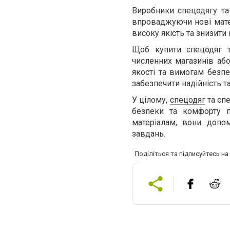
Виробники спецодягу та
впроваджуючи нові матер
високу якість та знизити
Щоб купити спецодяг 
численних магазинів або
якості та вимогам безпе
забезпечити надійність т
У цілому,
спецодяг
та сп
безпеки та комфорту п
матеріалам, вони допо
завдань.
Поділіться та підписуйтесь н