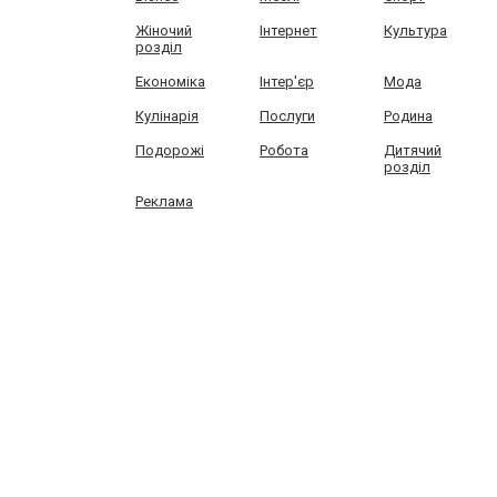
Жіночий
Інтернет
Культура
розділ
Економіка
Інтер'єр
Мода
Кулінарія
Послуги
Родина
Подорожі
Робота
Дитячий
розділ
Реклама