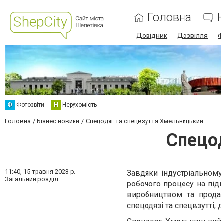
Головна
Довідник
Дозвілля
Ф
Фотозвіти
Н
Нерухомість
Головна
Бізнес новини
Спецодяг та спецвзуття Хмельницький
Спецо
11:40,
15 травня 2023 р.
Завдяки індустріальном
Загальний розділ
робочого процесу на під
виробництвом та прода
спецодязі та спецвзутті,