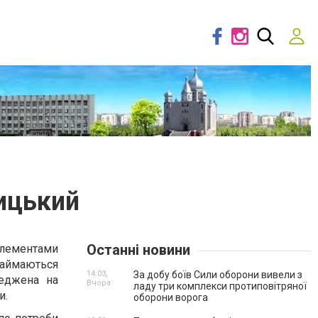
ицький
Останні новини
елементами
 займаються
14:03,
За добу боїв Сили оборони вивели з
реджена на
Вчора
ладу три комплекси протиповітряної
и.
оборони ворога