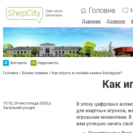
Головна
Довідник
Дозвілля
Ф
Фотозвіти
Н
Нерухомість
Головна
Бізнес новини
Как играть в онлайн казино Беларуси?
Как и
15:10,
29 листопада 2023 р.
В эпоху цифровых возмо
Загальний розділ
для азартных игроков, 
игровыми моментами. В 
вам успешно начать свой