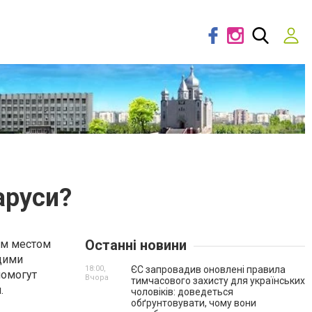
аруси?
Останні новини
ым местом
щими
18:00,
ЄС запровадив оновлені правила
помогут
Вчора
тимчасового захисту для українських
.
чоловіків: доведеться
обґрунтовувати, чому вони