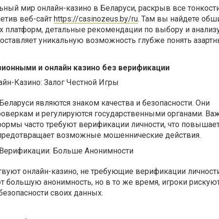
ьный мир онлайн-казино в Беларуси, раскрыв все тонкости
етив веб-сайт
https://casinozeus.by/ru
. Там вы найдете об
х платформ, детальные рекомендации по выбору и анализ
едоставляет уникальную возможность глубже понять азарт
ионными и онлайн казино без верификации
йн-Казино: Залог Честной Игры
еларуси являются знаком качества и безопасности. Они
роверкам и регулируются государственными органами. Ва
тформы часто требуют верификации личности, что повышае
 предотвращает возможные мошеннические действия.
 Верификации: Больше Анонимности
твуют онлайн-казино, не требующие верификации личности
 большую анонимность, но в то же время, игроки рискуют
 безопасности своих данных.