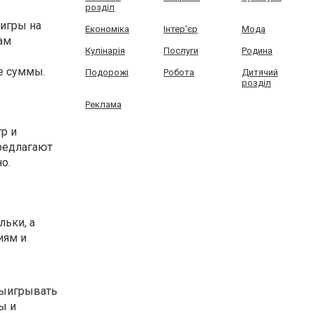
розділ
 игры на
Економіка
Інтер'єр
Мода
ам
Кулінарія
Послуги
Родина
е суммы.
Подорожі
Робота
Дитячий
розділ
Реклама
р и
предлагают
о.
льки, а
иям и
выигрывать
ы и