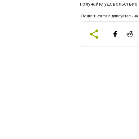
получайте удовольствие
Поділіться та підписуйтесь н