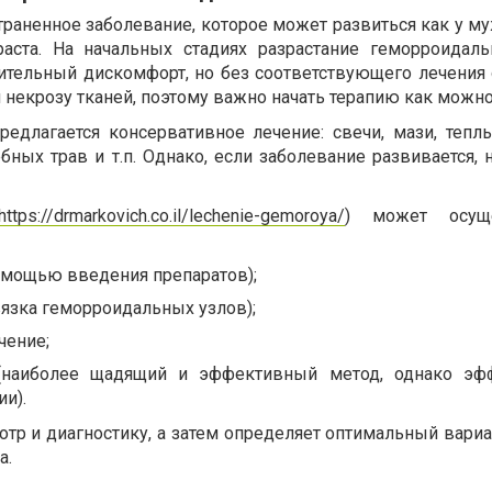
раненное заболевание, которое может развиться как у му
аста. На начальных стадиях разрастание геморроидал
ительный дискомфорт, но без соответствующего лечения
некрозу тканей, поэтому важно начать терапию как можно
редлагается консервативное лечение: свечи, мази, тепл
ных трав и т.п. Однако, если заболевание развивается, 
https://drmarkovich.co.il/lechenie-gemoroya/
) может осуще
омощью введения препаратов);
язка геморроидальных узлов);
чение;
 (наиболее щадящий и эффективный метод, однако эф
ии).
тр и диагностику, а затем определяет оптимальный вариа
а.