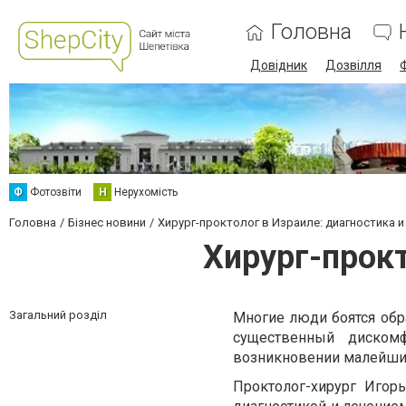
Головна
Довідник
Дозвілля
Ф
Фотозвіти
Н
Нерухомість
Головна
Бізнес новини
Хирург-проктолог в Израиле: диагностика и
Хирург-прокт
Загальний розділ
Многие люди боятся обра
существенный диском
возникновении малейших
Проктолог-хирург Игор