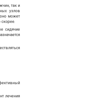
жчин, так и
ьных узлов
 оно может
 скорее.
ые сидячие
назначается
ствляться
фективный
нт лечения