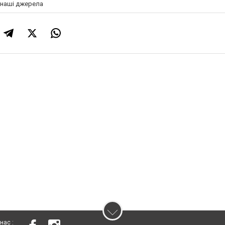
а наші джерела
нас :