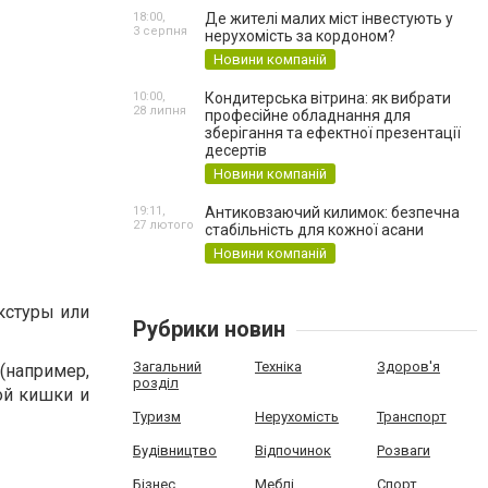
18:00,
Де жителі малих міст інвестують у
3 серпня
нерухомість за кордоном?
Новини компаній
10:00,
Кондитерська вітрина: як вибрати
28 липня
професійне обладнання для
зберігання та ефектної презентації
десертів
Новини компаній
19:11,
Антиковзаючий килимок: безпечна
27 лютого
стабільність для кожної асани
Новини компаній
кстуры или
Рубрики новин
Загальний
Техніка
Здоров'я
(например,
розділ
ой кишки и
Туризм
Нерухомість
Транспорт
Будівництво
Відпочинок
Розваги
Бізнес
Меблі
Спорт