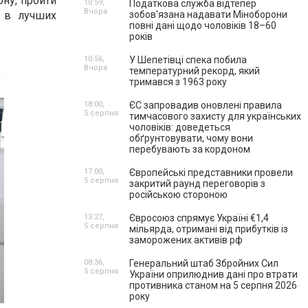
ну, пройти
10:59,
Податкова служба відтепер
Вчора
и в лучших
зобов'язана надавати Міноборони
повні дані щодо чоловіків 18–60
років
10:56,
У Шепетівці спека побила
Вчора
температурний рекорд, який
тримався з 1963 року
18:00,
ЄС запровадив оновлені правила
5 серпня
тимчасового захисту для українських
чоловіків: доведеться
обґрунтовувати, чому вони
перебувають за кордоном
17:00,
Європейські представники провели
5 серпня
закритий раунд переговорів з
російською стороною
13:27,
Євросоюз спрямує Україні €1,4
5 серпня
мільярда, отримані від прибутків із
заморожених активів рф
08:36,
Генеральний штаб Збройних Сил
5 серпня
України оприлюднив дані про втрати
противника станом на 5 серпня 2026
року