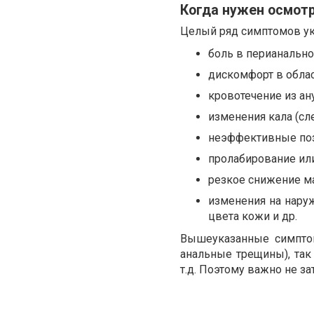
Когда нужен осмотр
Целый ряд симптомов ук
боль в перианально
дискомфорт в облас
кровотечение из ану
изменения кала (сл
неэффективные по
пролабирование или
резкое снижение ма
изменения на наруж
цвета кожи и др.
Вышеуказанные симптом
анальные трещины), так 
т.д. Поэтому важно не за