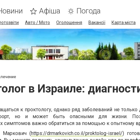
Новини
Афіша
Погода
Фотозвіти
Авто / Мото
Оголошення
Вакансії
Карта міста
 лечение
олог в Израиле: диагност
щаться к проктологу, однако ряд заболеваний не только 
форт, но и может быть опасными для жизни. По
 симптомов важно обратиться за помощью к опытному вр
ь Маркович (
https://drmarkovich.co.il/proktolog-israel/
) гото