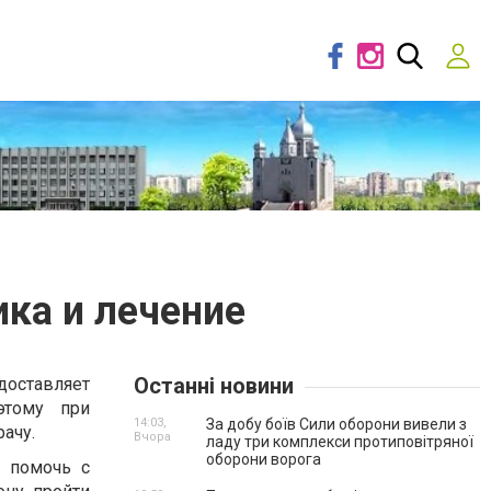
ика и лечение
Останні новини
доставляет
этому при
14:03,
За добу боїв Сили оборони вивели з
ачу.
Вчора
ладу три комплекси протиповітряної
оборони ворога
в помочь с