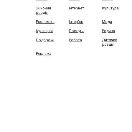
Жіночий
Інтернет
Культура
розділ
Економіка
Інтер'єр
Мода
Кулінарія
Послуги
Родина
Подорожі
Робота
Дитячий
розділ
Реклама