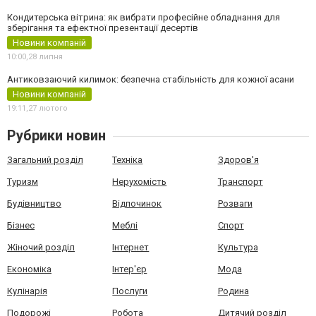
Кондитерська вітрина: як вибрати професійне обладнання для
зберігання та ефектної презентації десертів
Новини компаній
10:00,
28 липня
Антиковзаючий килимок: безпечна стабільність для кожної асани
Новини компаній
19:11,
27 лютого
Рубрики новин
Загальний розділ
Техніка
Здоров'я
Туризм
Нерухомість
Транспорт
Будівництво
Відпочинок
Розваги
Бізнес
Меблі
Спорт
Жіночий розділ
Інтернет
Культура
Економіка
Інтер'єр
Мода
Кулінарія
Послуги
Родина
Подорожі
Робота
Дитячий розділ