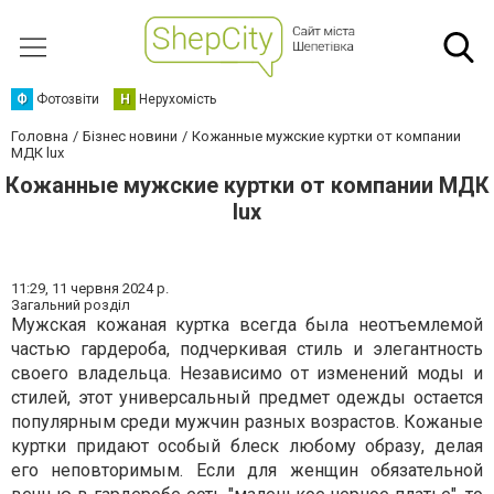
Ф
Фотозвіти
Н
Нерухомість
Головна
Бізнес новини
Кожанные мужские куртки от компании
МДК lux
Кожанные мужские куртки от компании МДК
lux
11:29,
11 червня 2024 р.
Загальний розділ
Мужская кожаная куртка всегда была неотъемлемой
частью гардероба, подчеркивая стиль и элегантность
своего владельца. Независимо от изменений моды и
стилей, этот универсальный предмет одежды остается
популярным среди мужчин разных возрастов. Кожаные
куртки придают особый блеск любому образу, делая
его неповторимым. Если для женщин обязательной