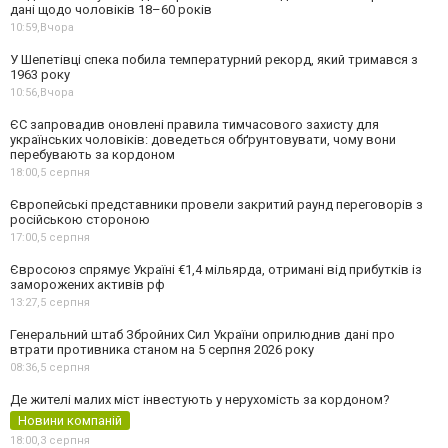
дані щодо чоловіків 18–60 років
10:59,
Вчора
У Шепетівці спека побила температурний рекорд, який тримався з
1963 року
10:56,
Вчора
ЄС запровадив оновлені правила тимчасового захисту для
українських чоловіків: доведеться обґрунтовувати, чому вони
перебувають за кордоном
18:00,
5 серпня
Європейські представники провели закритий раунд переговорів з
російською стороною
17:00,
5 серпня
Євросоюз спрямує Україні €1,4 мільярда, отримані від прибутків із
заморожених активів рф
13:27,
5 серпня
Генеральний штаб Збройних Сил України оприлюднив дані про
втрати противника станом на 5 серпня 2026 року
08:36,
5 серпня
Де жителі малих міст інвестують у нерухомість за кордоном?
Новини компаній
18:00,
3 серпня