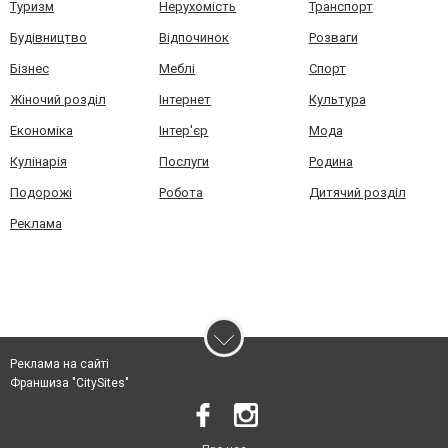
Туризм
Нерухомість
Транспорт
Будівництво
Відпочинок
Розваги
Бізнес
Меблі
Спорт
Жіночий розділ
Інтернет
Культура
Економіка
Інтер'єр
Мода
Кулінарія
Послуги
Родина
Подорожі
Робота
Дитячий розділ
Реклама
Реклама на сайті
Франшиза "CitySites"