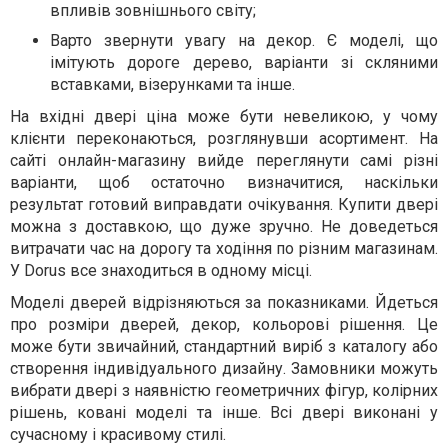
впливів зовнішнього світу;
Варто звернути увагу на декор. Є моделі, що
імітують дороге дерево, варіанти зі скляними
вставками, візерунками та інше.
На вхідні двері ціна може бути невеликою, у чому
клієнти переконаються, розглянувши асортимент. На
сайті онлайн-магазину вийде переглянути самі різні
варіанти, щоб остаточно визначитися, наскільки
результат готовий виправдати очікування. Купити двері
можна з доставкою, що дуже зручно. Не доведеться
витрачати час на дорогу та ходіння по різним магазинам.
У Dorus все знаходиться в одному місці.
Моделі дверей відрізняються за показниками. Йдеться
про розміри дверей, декор, кольорові рішення. Це
може бути звичайний, стандартний виріб з каталогу або
створення індивідуального дизайну. Замовники можуть
вибрати двері з наявністю геометричних фігур, колірних
рішень, ковані моделі та інше. Всі двері виконані у
сучасному і красивому стилі.