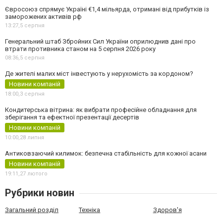
Євросоюз спрямує Україні €1,4 мільярда, отримані від прибутків із
заморожених активів рф
13:27,
5 серпня
Генеральний штаб Збройних Сил України оприлюднив дані про
втрати противника станом на 5 серпня 2026 року
08:36,
5 серпня
Де жителі малих міст інвестують у нерухомість за кордоном?
Новини компаній
18:00,
3 серпня
Кондитерська вітрина: як вибрати професійне обладнання для
зберігання та ефектної презентації десертів
Новини компаній
10:00,
28 липня
Антиковзаючий килимок: безпечна стабільність для кожної асани
Новини компаній
19:11,
27 лютого
Рубрики новин
Загальний розділ
Техніка
Здоров'я