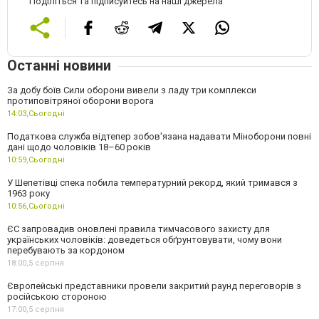
Поділіться та підписуйтесь на наші джерела
Останні новини
За добу боїв Сили оборони вивели з ладу три комплекси
протиповітряної оборони ворога
14:03,
Сьогодні
Податкова служба відтепер зобов'язана надавати Міноборони повні
дані щодо чоловіків 18–60 років
10:59,
Сьогодні
У Шепетівці спека побила температурний рекорд, який тримався з
1963 року
10:56,
Сьогодні
ЄС запровадив оновлені правила тимчасового захисту для
українських чоловіків: доведеться обґрунтовувати, чому вони
перебувають за кордоном
18:00,
5 серпня
Європейські представники провели закритий раунд переговорів з
російською стороною
17:00,
5 серпня