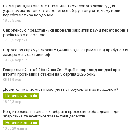
ЄС запровадив оновлені правила тимчасового захисту для
українських чоловіків: доведеться обґрунтовувати, чому вони
перебувають за кордоном
18:00,
5 серпня
Європейські представники провели закритий раунд переговорів з
російською стороною
17:00,
5 серпня
Євросоюз спрямує Україні €1,4 мільярда, отримані від прибутків із
заморожених активів рф
13:27,
5 серпня
Генеральний штаб Збройних Сил України оприлюднив дані про
втрати противника станом на 5 серпня 2026 року
08:36,
5 серпня
Де жителі малих міст інвестують у нерухомість за кордоном?
Новини компаній
18:00,
3 серпня
Кондитерська вітрина: як вибрати професійне обладнання для
зберігання та ефектної презентації десертів
Новини компаній
10:00,
28 липня