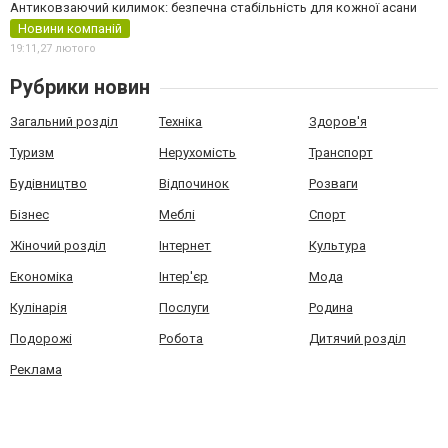
Антиковзаючий килимок: безпечна стабільність для кожної асани
Новини компаній
19:11,
27 лютого
Рубрики новин
Загальний розділ
Техніка
Здоров'я
Туризм
Нерухомість
Транспорт
Будівництво
Відпочинок
Розваги
Бізнес
Меблі
Спорт
Жіночий розділ
Інтернет
Культура
Економіка
Інтер'єр
Мода
Кулінарія
Послуги
Родина
Подорожі
Робота
Дитячий розділ
Реклама