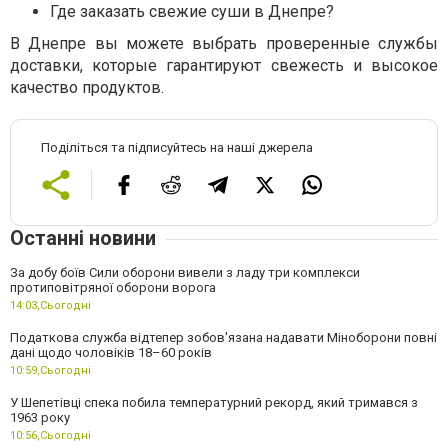
Где заказать свежие суши в Днепре?
В Днепре вы можете выбрать проверенные службы
доставки, которые гарантируют свежесть и высокое
качество продуктов.
Поділіться та підписуйтесь на наші джерела
Останні новини
За добу боїв Сили оборони вивели з ладу три комплекси
протиповітряної оборони ворога
14:03,
Сьогодні
Податкова служба відтепер зобов'язана надавати Міноборони повні
дані щодо чоловіків 18–60 років
10:59,
Сьогодні
У Шепетівці спека побила температурний рекорд, який тримався з
1963 року
10:56,
Сьогодні