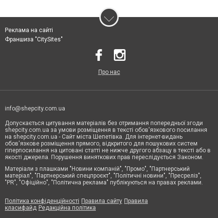
Реклама на сайті
Франшиза "CitySites"
Про нас
info@shepcity.com.ua
Допускається цитування матеріалів без отримання попередньої згоди
shepcity.com.ua за умови розміщення в тексті обов'язкового посилання
на shepcity.com.ua - Сайт міста Шепетівка. Для інтернет-видань
обов'язкове розміщення прямого, відкритого для пошукових систем
гіперпосилання на цитовані статті не нижче другого абзацу в тексті або в
якості джерела. Порушення виняткових прав переслідується Законом.
Матеріали з плашками "Новини компаній", "Промо", "Партнерський
матеріал", "Партнерський спецпроєкт", "Політичні новини", "Пресреліз",
"PR", "Офіційно", "Політична реклама" публікуються на правах реклами.
Політика конфіденційності
Правила сайту
Правила
класифайд
Редакційна політика